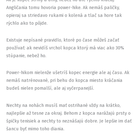
Angličania tomu hovoria power-hike. Ak nemáš paličky,
opieraj sa striedavo rukami o kolená a tlač sa hore tak
rýchlo ako to pôjde.
Existuje nepísané pravidlo, ktoré po čase môžeš začať
používať: ak nevidíš vrchol kopca ktorý má viac ako 30%
stúpanie, nebež ho.
Power-hikom nielenže ušetríš kopec energie ale aj času. Ak
nemáš natrénované, pri behu do kopca miesto kráčania
budeš nielen pomalší, ale aj vyčerpanejší.
Nechty na nohách musíš mať ostrihané vždy na krátko,
najlepšie až tesne za okraj. Behom z kopca narážajú prsty o
špičky tenisiek a nechty to neznášajú dobre. Je lepšie im dať
šancu byť mimo toho diania.