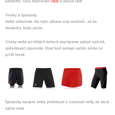
každému. Skús napríklad
Injinji
a posúď sám.
Trenky a šponovky
Veľké odhalenie. Na tejto výbave ozaj nezáleží…až do
momentu, kedy začne.
Trenky vedia pri dlhých behoch nepríjemne vydrať rozkrok,
spôsobovať zaparenie, štvať keď nemajú vačok, alebo sú
príliš tesné.
Šponovky naopak vedia prehrievať a unavovať nohy, ak nie je
úplne zima.