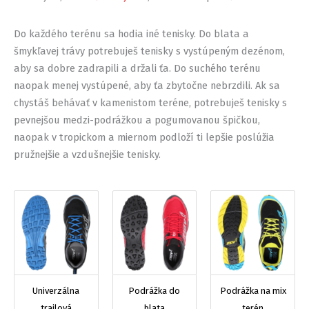
Do každého terénu sa hodia iné tenisky. Do blata a
šmykľavej trávy potrebuješ tenisky s vystúpeným dezénom,
aby sa dobre zadrapili a držali ťa. Do suchého terénu
naopak menej vystúpené, aby ťa zbytočne nebrzdili. Ak sa
chystáš behávať v kamenistom teréne, potrebuješ tenisky s
pevnejšou medzi-podrážkou a pogumovanou špičkou,
naopak v tropickom a miernom podloží ti lepšie poslúžia
pružnejšie a vzdušnejšie tenisky.
Univerzálna
Podrážka do
Podrážka na mix
trailová
blata
terén