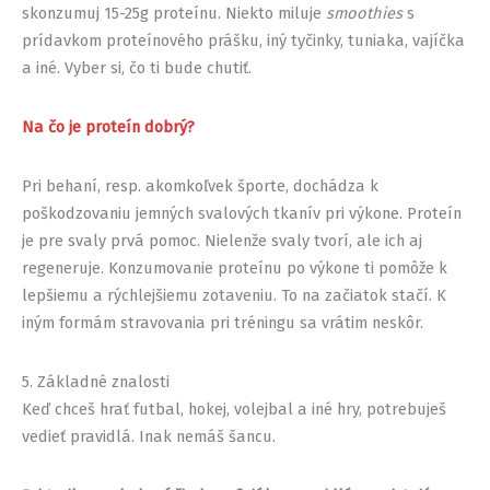
skonzumuj 15-25g proteínu. Niekto miluje
smoothies
s
prídavkom proteínového prášku, iný tyčinky, tuniaka, vajíčka
a iné. Vyber si, čo ti bude chutiť.
Na čo je proteín dobrý?
Pri behaní, resp. akomkoľvek športe, dochádza k
poškodzovaniu jemných svalových tkanív pri výkone. Proteín
je pre svaly prvá pomoc. Nielenže svaly tvorí, ale ich aj
regeneruje. Konzumovanie proteínu po výkone ti pomôže k
lepšiemu a rýchlejšiemu zotaveniu. To na začiatok stačí. K
iným formám stravovania pri tréningu sa vrátim neskôr.
5. Základné znalosti
Keď chceš hrať futbal, hokej, volejbal a iné hry, potrebuješ
vedieť pravidlá. Inak nemáš šancu.