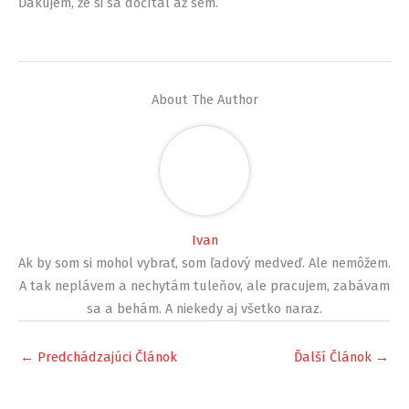
Ďakujem, že si sa dočítal až sem.
About The Author
Ivan
Ak by som si mohol vybrať, som ľadový medveď. Ale nemôžem.
A tak neplávem a nechytám tuleňov, ale pracujem, zabávam
sa a behám. A niekedy aj všetko naraz.
←
Predchádzajúci Článok
Ďalší Článok
→