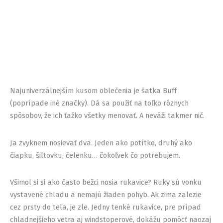
Najuniverzálnejším kusom oblečenia je šatka Buff
(poprípade iné značky). Dá sa použiť na toľko rôznych
spôsobov, že ich ťažko všetky menovať. A neváži takmer nič.
Ja zvyknem nosievať dva. Jeden ako potítko, druhý ako
čiapku, šiltovku, čelenku… čokoľvek čo potrebujem.
Všimol si si ako často bežci nosia rukavice? Ruky sú vonku
vystavené chladu a nemajú žiaden pohyb. Ak zima zalezie
cez prsty do tela, je zle. Jedny tenké rukavice, pre prípad
chladnejšieho vetra aj windstoperové, dokážu pomôcť naozaj