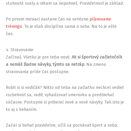
stuhnuté svaly a nikam sa nepohneš. Pravidelnosť je základ.
Po prvom mesiaci nastane čas na seriózne
plánovanie
tréningu
. To je však disciplína sama o sebe. Na to je ešte
čas.
4. Stravovanie
Začínaš. Všetko je pre teba nové.
Ak si športový začiatočník
a nemáš žiadne návyky, týmto sa netráp.
Na zmenu
stravovania príde čas postupne.
Robil si si vodičák? Nikto od teba na začiatku nechcel vedieť
rozbehnúť sa, radiť, vyhadzovať smerovku a predbiehať
súčasne. Postupne si priberal nové a nové návyky. Tak isto je
to aj s behaním.
Začal si behať pravidelne, učíš sa poznávať šport a seba,