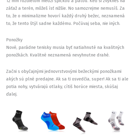
12 mm rozdielom medzi špičkou a pätou. Keď si zvykneš na
záťaž a terén, môžeš ísť nižšie. No samozrejme nemusíš. Za
to, že o minimalizme hovorí každý druhý bežec, neznamená
to, že tento štýl sadne každému. Počúvaj seba, nie iných.
Ponožky
Nové, parádne tenisky musia byť natiahnuté na kvalitných
ponožkách. Kvalitné neznamená nevyhnutne drahé.
Začni s obyčajnými jednovrstvovými bežeckými ponožkami
akých sú plné predajne. Ak sa ti osvedčia, super! Ak sa ti ale
potia nohy, vytvárajú otlaky, cítiš horúce miesta, skúšaj
ďalej.