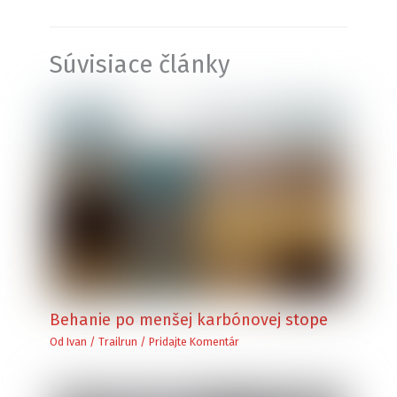
Súvisiace články
Behanie po menšej karbónovej stope
Od
Ivan
/
Trailrun
/
Pridajte Komentár