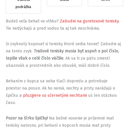
podrážka
Budeš veľa behať vo vlhku?
Zabudni na goretexové tenisky
.
Tie nedýchajú a pred vodou ťa aj tak neuchránia.
Si zvyknutý kupovať si tenisky ktoré sedia tesne? Zabudni aj
na tento zvyk.
Trailové tenisky musia byť aspoň o pol číslo,
lepšie však o celé číslo väčšie
. Ak sa ti za pätu zmestí
ukazovák a prostredník ako obuvák, máš dobré číslo.
Behaním z kopca sa noha tlačí dopredu a potrebuje
priestor na posun. Ak ho nemá, nechty a prsty narážajú o
špičku a
pľuzgiere so sčernetými nechtami
sú len otázkou
času.
Pozor na šírku špičky!
Na bežné nosenie je príjemné mať
tenisky natesno, pri behaní v kopcoch musia mať prsty