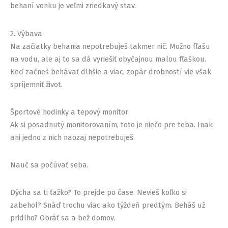
behaní vonku je veľmi zriedkavý stav.
2. Výbava
Na začiatky behania nepotrebuješ takmer nič. Možno fľašu
na vodu, ale aj to sa dá vyriešiť obyčajnou malou fľaškou.
Keď začneš behávať dlhšie a viac, zopár drobností vie však
spríjemniť život.
Športové hodinky a tepový monitor
Ak si posadnutý monitorovaním, toto je niečo pre teba. Inak
ani jedno z nich naozaj nepotrebuješ.
Nauč sa počúvať seba.
Dýcha sa ti ťažko? To prejde po čase. Nevieš koľko si
zabehol? Snáď trochu viac ako týždeň predtým. Beháš už
pridlho? Obráť sa a bež domov.