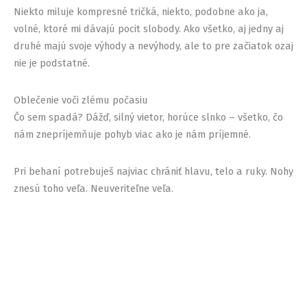
Niekto miluje kompresné tričká, niekto, podobne ako ja,
volné, ktoré mi dávajú pocit slobody. Ako všetko, aj jedny aj
druhé majú svoje výhody a nevýhody, ale to pre začiatok ozaj
nie je podstatné.
Oblečenie voči zlému počasiu
Čo sem spadá? Dážď, silný vietor, horúce slnko – všetko, čo
nám znepríjemňuje pohyb viac ako je nám príjemné.
Pri behaní potrebuješ najviac chrániť hlavu, telo a ruky. Nohy
znesú toho veľa. Neuveriteľne veľa.