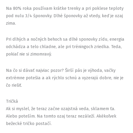
Na 80% roka používam krátke trenky a pri poklese teploty
pod nulu 3/4 šponovky. Dlhé šponovky až vtedy, keď je ozaj
zima.
Pri dlhých a nočných behoch sa dlhé sponovky zídu, energia
odchádza a telo chladne, ale pri tréningoch zriedka. Teda,
pokiaľ nie si zimomravý.
Na čo si dávať najviac pozor? Širší pás je výhoda, vačky
extrémne potešia a ak rýchlo schnú a vyzerajú dobre, nie je
čo riešiť.
Tričká
Ak si myslel, že teraz začne ozajstná veda, sklamem ťa.
Alebo poteším. Na tomto ozaj teraz nezáleží. Akékoľvek
bežecké tričko postačí.