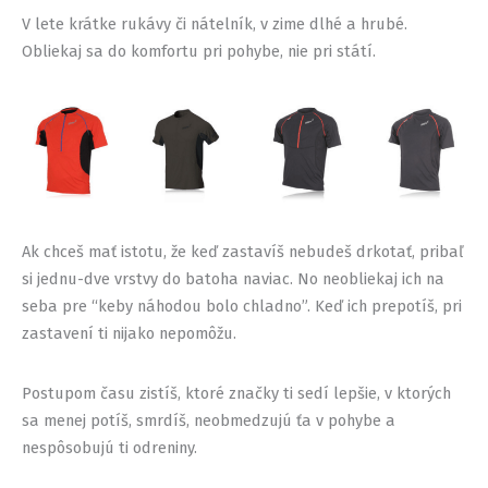
V lete krátke rukávy či nátelník, v zime dlhé a hrubé.
Obliekaj sa do komfortu pri pohybe, nie pri státí.
Ak chceš mať istotu, že keď zastavíš nebudeš drkotať, pribaľ
si jednu-dve vrstvy do batoha naviac. No neobliekaj ich na
seba pre “keby náhodou bolo chladno”. Keď ich prepotíš, pri
zastavení ti nijako nepomôžu.
Postupom času zistíš, ktoré značky ti sedí lepšie, v ktorých
sa menej potíš, smrdíš, neobmedzujú ťa v pohybe a
nespôsobujú ti odreniny.