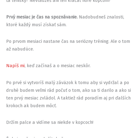
ťa tenisky? Nevládzeš ani len kráčať hore kopcom?
Prvý mesiac je čas na spoznávanie.
Nadobudneš znalosti,
ktoré každý musí získať sám.
Po prvom mesiaci nastane čas na seriózny tréning. Ale o tom
až nabudúce.
Napíš mi
, keď začínaš a o mesiac neskôr.
Po prvé si vytvoríš malý záväzok k tomu aby si vydržal a po
druhé budem veľmi rád počuť o tom, ako sa ti darilo a ako si
ten prvý mesiac zvládol. A taktiež rád poradím aj pri ďalších
krokoch ak budem môcť.
Držím palce a vidíme sa niekde v kopcoch!