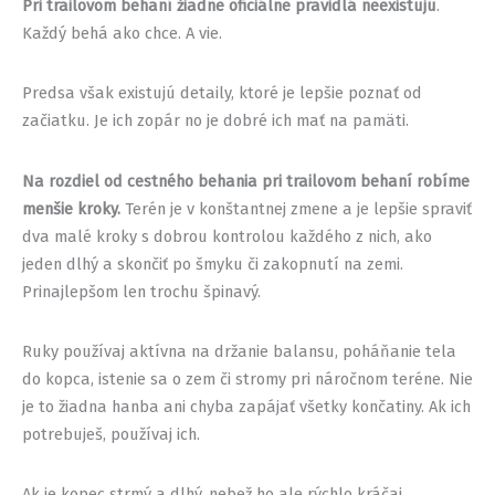
Pri trailovom behaní žiadne oficiálne pravidlá neexistujú
.
Každý behá ako chce. A vie.
Predsa však existujú detaily, ktoré je lepšie poznať od
začiatku. Je ich zopár no je dobré ich mať na pamäti.
Na rozdiel od cestného behania pri trailovom behaní robíme
menšie kroky.
Terén je v konštantnej zmene a je lepšie spraviť
dva malé kroky s dobrou kontrolou každého z nich, ako
jeden dlhý a skončiť po šmyku či zakopnutí na zemi.
Prinajlepšom len trochu špinavý.
Ruky používaj aktívna na držanie balansu, poháňanie tela
do kopca, istenie sa o zem či stromy pri náročnom teréne. Nie
je to žiadna hanba ani chyba zapájať všetky končatiny. Ak ich
potrebuješ, používaj ich.
Ak je kopec strmý a dlhý, nebež ho ale rýchlo kráčaj.