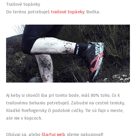
Trailové topánky
Do terénu potrebuješ
trailové topánky
. Bodka.
Aj keby si skončil iba pri tomto bode, máš 80% toho, čo k
trailovému behaniu potrebuješ. Zabudni na cestné tenisky,
hladké fivefingersky či podobné cvičky. Tie sú fajn v meste,
ale nie v kopcoch.
Obúvaj sa, alebo
štartuj web
, ideme nakupovať!