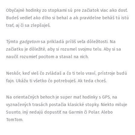
Obyčajné hodinky zo stopkami sú pre začiatok viac ako dosť.
Budeš vedieť ako dlho si behal a ak pravidelne beháš tú istú
trať, aj či sa zlepšuješ.
Týmto
gadgetom
sa prikladá príliš veľa dôležitosti. Na
začiatku je dôležité, aby si rozumel svojmu telu. Aby si sa
naučil rozumieť pocitom a staval na nich.
Neskôr, keď vieš čo zvládaš a čo ti telo vraví, prístroje budú
fajn. Ukážu ti všetko čo potrebuješ. Ak teda chceš.
Na orientačných behoch je super mať hodinky s GPS, na
vyznačených trasách postačia klasické stopky. Niekto miluje
Suunto, iný nedajú dopustiť na Garmin či Polar. Alebo
TomTom.