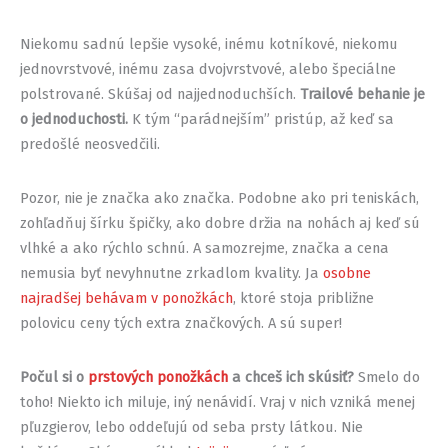
Niekomu sadnú lepšie vysoké, inému kotníkové, niekomu
jednovrstvové, inému zasa dvojvrstvové, alebo špeciálne
polstrované. Skúšaj od najjednoduchších.
Trailové behanie je
o jednoduchosti.
K tým “parádnejším” pristúp, až keď sa
predošlé neosvedčili.
Pozor, nie je značka ako značka. Podobne ako pri teniskách,
zohľadňuj šírku špičky, ako dobre držia na nohách aj keď sú
vlhké a ako rýchlo schnú. A samozrejme, značka a cena
nemusia byť nevyhnutne zrkadlom kvality. Ja
osobne
najradšej behávam v ponožkách
, ktoré stoja približne
polovicu ceny tých extra značkových. A sú super!
Počul si o
prstových ponožkách
a chceš ich skúsiť?
Smelo do
toho! Niekto ich miluje, iný nenávidí. Vraj v nich vzniká menej
pľuzgierov, lebo oddeľujú od seba prsty látkou. Nie