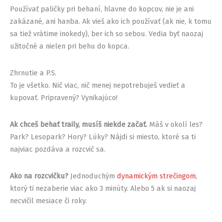
Používať paličky pri behaní, hlavne do kopcov, nie je ani
zakázané, ani hanba. Ak vieš ako ich používať (ak nie, k tomu
sa tiež vrátime inokedy), ber ich so sebou. Vedia byť naozaj
užitočné a nielen pri behu do kopca.
Zhrnutie a P.S.
To je všetko. Nič viac, nič menej nepotrebuješ vedieť a
kupovať. Pripravený? Vynikajúco!
Ak chceš behať traily, musíš niekde začať.
Máš v okolí les?
Park? Lesopark? Hory? Lúky? Nájdi si miesto, ktoré sa ti
najviac pozdáva a rozcvič sa.
Ako na rozcvičku?
Jednoduchým
dynamickým strečingom
,
ktorý ti nezaberie viac ako 3 minúty. Alebo 5 ak si naozaj
necvičil mesiace či roky.