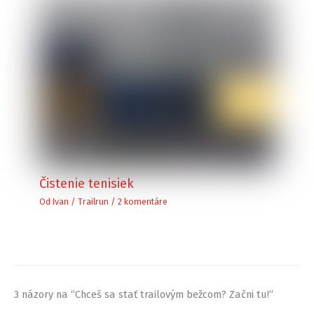
Čistenie tenisiek
Od
Ivan
/
Trailrun
/
2 komentáre
3 názory na “Chceš sa stať trailovým bežcom? Začni tu!”