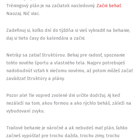
Tréningový plán je na začiatok nasledovný.
Začni behať
.
Naozaj. Nič viac.
Zadefinuj si, koľko dní do týždňa si vieš vyhradiť na behanie,
daj si tieto časy do kalendára a začni.
Netráp sa zatiaľ štruktúrou. Behaj pre radosť, spoznanie
tohto nového športu a vlastného tela. Najprv potrebuješ
nadobudnúť vzťah k niečomu novému, až potom môžeš začať
zavádzať štruktúry a plány.
Pozor ale! Tie vopred zvolené dni určite dodržuj. Aj keď
nezáleží na tom, akou formou a ako rýchlo beháš, záleží na
vybudovaní zvyku.
Trailové behanie je náročné a ak nebudeš mať plán, ľahko
začneš vypúšťať pre trochu dažďa, trochu zimy, trochu