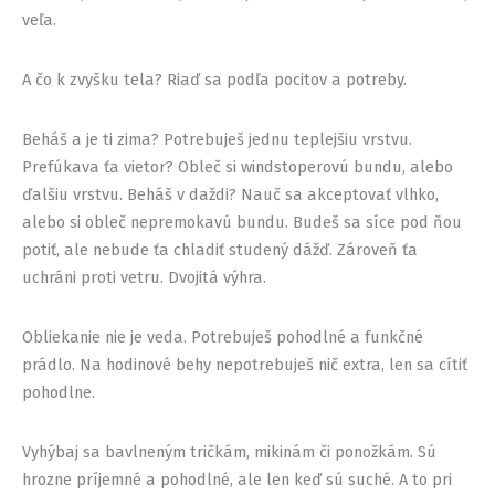
veľa.
A čo k zvyšku tela? Riaď sa podľa pocitov a potreby.
Beháš a je ti zima? Potrebuješ jednu teplejšiu vrstvu.
Prefúkava ťa vietor? Obleč si windstoperovú bundu, alebo
ďalšiu vrstvu. Beháš v daždi? Nauč sa akceptovať vlhko,
alebo si obleč nepremokavú bundu. Budeš sa síce pod ňou
potiť, ale nebude ťa chladiť studený dážď. Zároveň ťa
uchráni proti vetru. Dvojitá výhra.
Obliekanie nie je veda. Potrebuješ pohodlné a funkčné
prádlo. Na hodinové behy nepotrebuješ nič extra, len sa cítiť
pohodlne.
Vyhýbaj sa bavlneným tričkám, mikinám či ponožkám. Sú
hrozne príjemné a pohodlné, ale len keď sú suché. A to pri