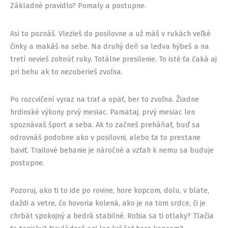
Základné pravidlo? Pomaly a postupne.
Asi to poznáš. Vlezieš do posilovne a už máš v rukách veľké
činky a makáš na sebe. Na druhý deň sa ledva hýbeš a na
tretí nevieš zohnúť ruky. Totálne presilenie. To isté ťa čaká aj
pri behu ak to nezoberieš zvoľna.
Po rozcvičení vyraz na trať a opäť, ber to zvoľna. Žiadne
hrdinské výkony prvý mesiac. Pamätaj, prvý mesiac len
spoznávaš šport a seba. Ak to začneš preháňať, buď sa
odrovnáš podobne ako v posilovni, alebo ťa to prestane
baviť. Trailové behanie je náročné a vzťah k nemu sa buduje
postupne.
Pozoruj, ako ti to ide po rovine, hore kopcom, dolu, v blate,
daždi a vetre, čo hovoria kolená, ako je na tom srdce, či je
chrbát spokojný a bedrá stabilné. Robia sa ti otlaky? Tlačia