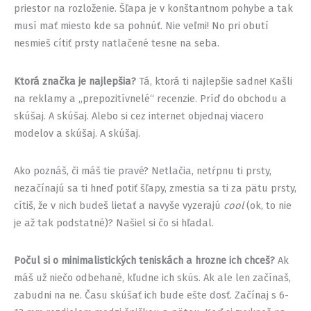
priestor na rozloženie. Šľapa je v konštantnom pohybe a tak
musí mať miesto kde sa pohnúť. Nie veľmi! No pri obutí
nesmieš cítiť prsty natlačené tesne na seba.
Ktorá značka je najlepšia?
Tá, ktorá ti najlepšie sadne! Kašli
na reklamy a „prepozitívnelé“ recenzie. Príď do obchodu a
skúšaj. A skúšaj. Alebo si cez internet objednaj viacero
modelov a skúšaj. A skúšaj.
Ako poznáš, či máš tie pravé? Netlačia, netŕpnu ti prsty,
nezačínajú sa ti hneď potiť šľapy, zmestia sa ti za pätu prsty,
cítiš, že v nich budeš lietať a navyše vyzerajú
cool
(ok, to nie
je až tak podstatné)? Našiel si čo si hľadal.
Počul si o minimalistických teniskách a hrozne ich chceš?
Ak
máš už niečo odbehané, kľudne ich skús. Ak ale len začínaš,
zabudni na ne. Času skúšať ich bude ešte dosť. Začínaj s 6-