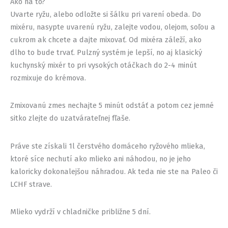
Ako na to?
Uvarte ryžu, alebo odložte si šálku pri varení obeda. Do
mixéru, nasypte uvarenú ryžu, zalejte vodou, olejom, soľou a
cukrom ak chcete a dajte mixovať. Od mixéra záleží, ako
dlho to bude trvať. Pulzný systém je lepší, no aj klasický
kuchynský mixér to pri vysokých otáčkach do 2-4 minút
rozmixuje do krémova.
Zmixovanú zmes nechajte 5 minút odstáť a potom cez jemné
sitko zlejte do uzatvárateľnej fľaše.
Práve ste získali 1l čerstvého domáceho ryžového mlieka,
ktoré síce nechutí ako mlieko ani náhodou, no je jeho
kaloricky dokonalejšou náhradou. Ak teda nie ste na Paleo či
LCHF strave.
Mlieko vydrží v chladničke približne 5 dní.