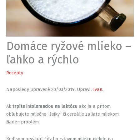
Domáce ryžové mlieko –
ľahko a rýchlo
Recepty
Naposledy upravené 20/03/2019. Upravil
Ivan
.
Ak
trpíte intoleranciou na laktózu
ako ja a pritom
obľubujete mliečne “šejky” či cereálie zaliate mliekom,
žiaden problém.
Keď som prvýkrát čítal o ryžovom mlieku niekde na