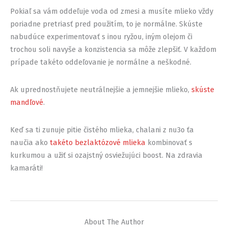
Pokiaľ sa vám oddeľuje voda od zmesi a musíte mlieko vždy
poriadne pretriasť pred použitím, to je normálne. Skúste
nabudúce experimentovať s inou ryžou, iným olejom či
trochou soli navyše a konzistencia sa môže zlepšiť. V každom
prípade takéto oddeľovanie je normálne a neškodné.
Ak uprednostňujete neutrálnejšie a jemnejšie mlieko,
skúste
mandľové
.
Keď sa ti zunuje pitie čistého mlieka, chalani z nu3o ťa
naučia ako
takéto bezlaktózové mlieka
kombinovať s
kurkumou a užiť si ozajstný osviežujúci boost. Na zdravia
kamaráti!
About The Author