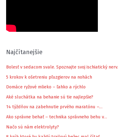
Najčítanejšie
Bolesť v sedacom svale. Spoznajte svoj ischiatický nerv.
5 krokov k ošetreniu pľuzgierov na nohách
Domáce ryžové mlieko – ľahko a rýchlo
Aké sluchátka na behanie sú tie najlepšie?
14 týždňov na zabehnutie prvého maratónu –…
Ako správne behať – technika správneho behu v…
Načo sú nám elektrolyty?
8 kníh ktoré by každý trailový bežec mal čítať