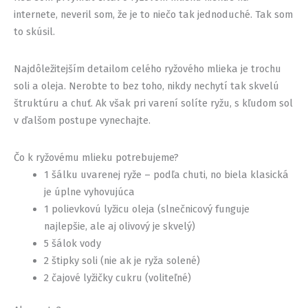
internete, neveril som, že je to niečo tak jednoduché. Tak som
to skúsil.
Najdôležitejším detailom celého ryžového mlieka je trochu
soli a oleja. Nerobte to bez toho, nikdy nechytí tak skvelú
štruktúru a chuť. Ak však pri varení solíte ryžu, s kľudom sol
v ďalšom postupe vynechajte.
Čo k ryžovému mlieku potrebujeme?
1 šálku uvarenej ryže – podľa chuti, no biela klasická
je úplne vyhovujúca
1 polievkovú lyžicu oleja (slnečnicový funguje
najlepšie, ale aj olivový je skvelý)
5 šálok vody
2 štipky soli (nie ak je ryža solené)
2 čajové lyžičky cukru (voliteľné)