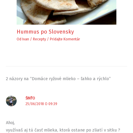
Hummus po Slovensky
Od
Ivan
/
Recepty
/
Pridajte Komentár
2 názory na “Domáce ryžové mlieko – ľahko a rýchlo”
ŠINŤO
25/06/2018 O 09:39
Ahoj,
využívaš aj tú časť mlieka, ktorá ostane po zliatí v sitku ?