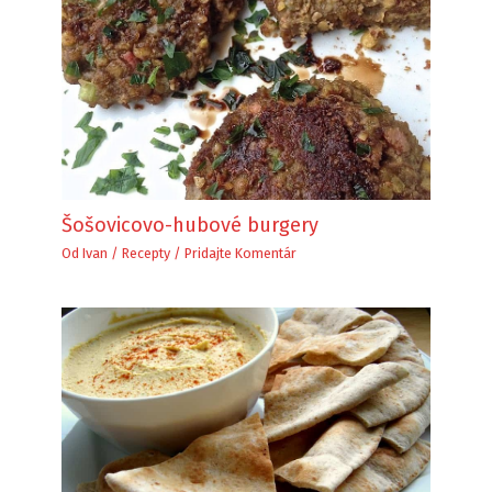
Šošovicovo-hubové burgery
Od
Ivan
/
Recepty
/
Pridajte Komentár