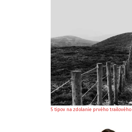
5 tipov na zdolanie prvého trailovéh