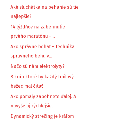
Aké sluchátka na behanie sú tie
najlepšie?
14 týždňov na zabehnutie
prvého maratónu –…
Ako správne behať – technika
správneho behu v…
Načo sú nám elektrolyty?
8 kníh ktoré by každý trailový
bežec mal čítať
Ako pomaly zabehnete ďalej. A
navyše aj rýchlejšie.
Dynamický strečing je kráľom