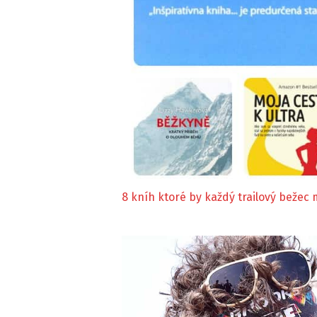
8 kníh ktoré by každý trailový bežec m