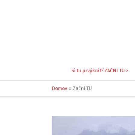
Preskočiť
na
obsah
Si tu prvýkrát? ZAČNI TU >
Domov
Začni TU