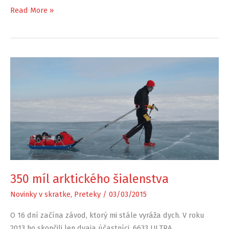
125km,
Read More »
8500m
–
Transgrancanaria
2015
štartuje
už
dnes
v
noci
350 míl arktického šialenstva
Novinky v skratke
,
Preteky
/
03/03/2015
O 16 dní začína závod, ktorý mi stále vyráža dych. V roku
2013 ho skončili len dvaja účastníci. 6633 ULTRA.