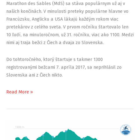
Marathon des Sables (MdS) sa stáva populárnym už aj v
našich končinách. V minulosti preteky populárne hlavne vo
Francúzsku, Anglicku a USA lákajú každým rokom viac
pretekárov z celého sveta. V prvom ročníku štartovalo len
10 ľudí, na minuloročnom, už 31. ročníku, viac ako 1100. Medzi
nimi aj traja bežci z Čiech a dvaja zo Slovenska.
Do tohtoročného, ktorý štartuje s takmer 1300
registrovanými bežcami 7. apríla 2017, sa neprihlásil zo
Slovenska ani z Čiech nikto.
Marathon
Read More »
des
Sables
–
beh
Saharou