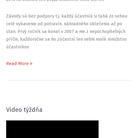
Závody sú bez podpory t.j. každý účastník si ťahá zo sebou
celé vybavenie od potravín, náhradného oblečenia až po
stan. Prvý ročník sa konal v 2007 a nie z nepochopiteľných
príčin, každoročne sa ho zúčastní len veľmi malé množstvo
účastníkov.
350
Read More »
míl
arktického
šialenstva
Video týždňa