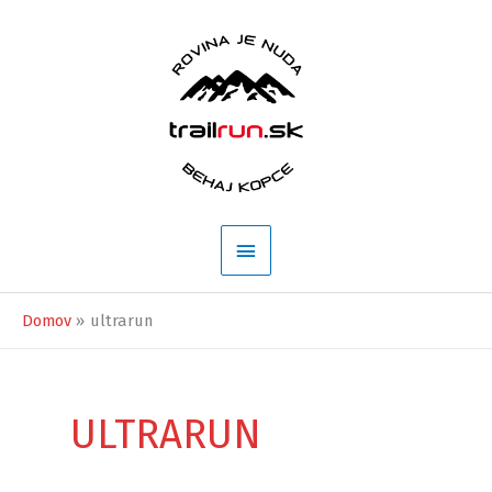
Preskočiť
na
obsah
Hlavné
Menu
Domov
ultrarun
ULTRARUN