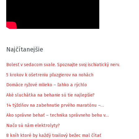
Najčítanejšie
Bolesť v sedacom svale. Spoznajte svoj ischiatický nerv.
5 krokov k ošetreniu pľuzgierov na nohách
Domáce ryžové mlieko – ľahko a rýchlo
Aké sluchátka na behanie sú tie najlepšie?
14 týždňov na zabehnutie prvého maratónu –…
Ako správne behať – technika správneho behu v…
Načo sú nám elektrolyty?
8 kníh ktoré by každý trailový bežec mal čítať