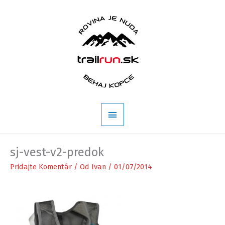
Preskočiť
na
obsah
Hlavné
Menu
sj-vest-v2-predok
Pridajte Komentár
/ Od
Ivan
/
01/07/2014