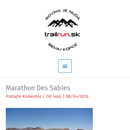
Preskočiť
na
obsah
Hlavné
Menu
Marathon Des Sables
Pridajte Komentár
/ Od
Ivan
/
08/04/2016