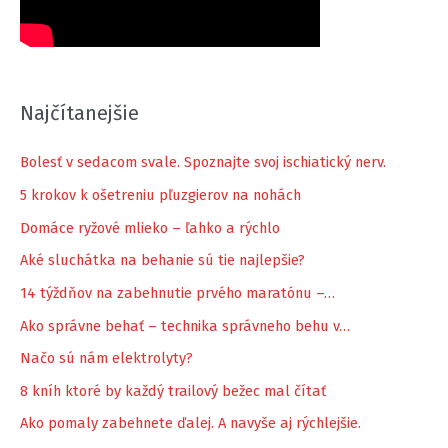
Najčítanejšie
Bolesť v sedacom svale. Spoznajte svoj ischiatický nerv.
5 krokov k ošetreniu pľuzgierov na nohách
Domáce ryžové mlieko – ľahko a rýchlo
Aké sluchátka na behanie sú tie najlepšie?
14 týždňov na zabehnutie prvého maratónu –…
Ako správne behať – technika správneho behu v…
Načo sú nám elektrolyty?
8 kníh ktoré by každý trailový bežec mal čítať
Ako pomaly zabehnete ďalej. A navyše aj rýchlejšie.