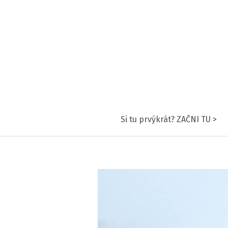
Preskočiť
na
obsah
Si tu prvýkrát? ZAČNI TU >