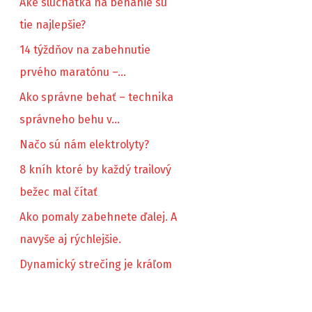
Aké sluchátka na behanie sú
tie najlepšie?
14 týždňov na zabehnutie
prvého maratónu –…
Ako správne behať – technika
správneho behu v…
Načo sú nám elektrolyty?
8 kníh ktoré by každý trailový
bežec mal čítať
Ako pomaly zabehnete ďalej. A
navyše aj rýchlejšie.
Dynamický strečing je kráľom