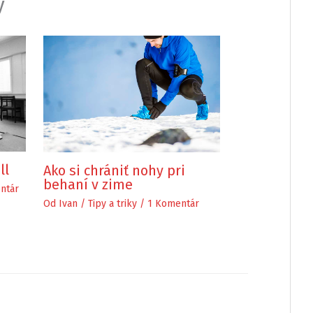
y
ll
Ako si chrániť nohy pri
behaní v zime
ntár
Od
Ivan
/
Tipy a triky
/
1 Komentár