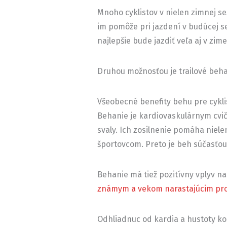
Mnoho cyklistov v nielen zimnej se
im pomôže pri jazdení v budúcej 
najlepšie bude jazdiť veľa aj v zim
Druhou možnosťou je trailové beha
Všeobecné benefity behu pre cykli
Behanie je kardiovaskulárnym cvič
svaly. Ich zosilnenie pomáha niele
športovcom. Preto je beh súčasťo
Behanie má tiež pozitívny vplyv na 
známym a vekom narastajúcim p
Odhliadnuc od kardia a hustoty kost