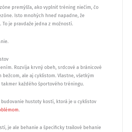
zóne premýšľa, ako vyplniť tréning niečim, čo
sezóne. Isto mnohých hneď napadne, že
e. To je pravdaže jedna z možností.
nie.
stov
ením. Rozvíja krvný obeh, srdcové a bránicové
n bežcom, ale aj cyklistom. Vlastne, všetkým
u takmer každého športového tréningu.
budovanie hustoty kostí, ktorá je u cyklistov
roblémom
.
í, je ale behanie a špecificky trailové behanie