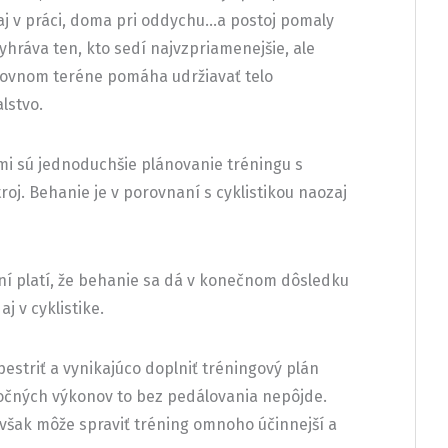
 aj v práci, doma pri oddychu…a postoj pomaly
hráva ten, kto sedí najvzpriamenejšie, ale
rovnom teréne pomáha udržiavať telo
lstvo.
tmi sú jednoduchšie plánovanie tréningu s
roj. Behanie je v porovnaní s cyklistikou naozaj
í platí, že behanie sa dá v konečnom dôsledku
aj v cyklistike.
spestriť a vynikajúco doplniť tréningový plán
točných výkonov to bez pedálovania nepôjde.
 však môže spraviť tréning omnoho účinnejší a