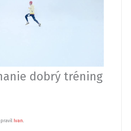
ehanie dobrý tréning
pravil
Ivan
.