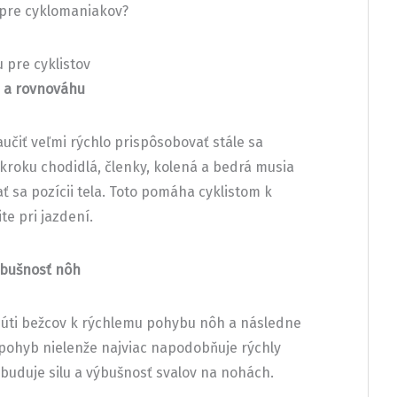
pre cyklomaniakov?
 pre cyklistov
tu a rovnováhu
aučiť veľmi rýchlo prispôsobovať stále sa
roku chodidlá, členky, kolená a bedrá musia
 sa pozícii tela. Toto pomáha cyklistom k
te pri jazdení.
výbušnosť nôh
núti bežcov k rýchlemu pohybu nôh a následne
o pohyb nielenže najviac napodobňuje rýchly
 buduje silu a výbušnosť svalov na nohách.