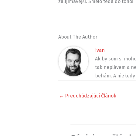
zaujímavejší. Smelo teda do toho!
About The Author
Ivan
Ak by som si moho
tak neplávem a ne
behám. A niekedy 
←
Predchádzajúci Článok