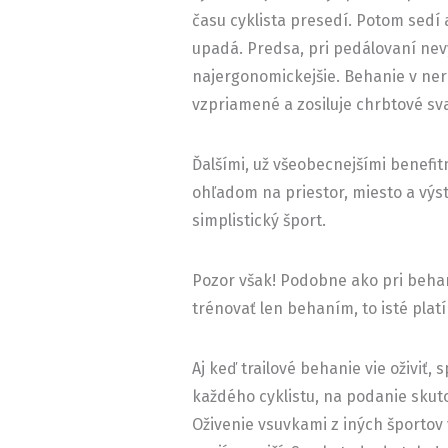
času cyklista presedí. Potom sedí
upadá. Predsa, pri pedálovaní nevy
najergonomickejšie. Behanie v ne
vzpriamené a zosiluje chrbtové sva
Ďalšími, už všeobecnejšími benefi
ohľadom na priestor, miesto a výst
simplistický šport.
Pozor však! Podobne ako pri behan
trénovať len behaním, to isté platí 
Aj keď trailové behanie vie oživiť, 
každého cyklistu, na podanie sku
Oživenie vsuvkami z iných športov