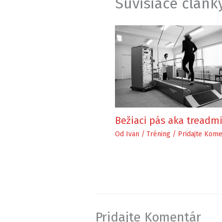
Súvisiace článk
Bežiaci pás aka treadmi
Od
Ivan
/
Tréning
/
Pridajte Kome
Pridajte Komentár