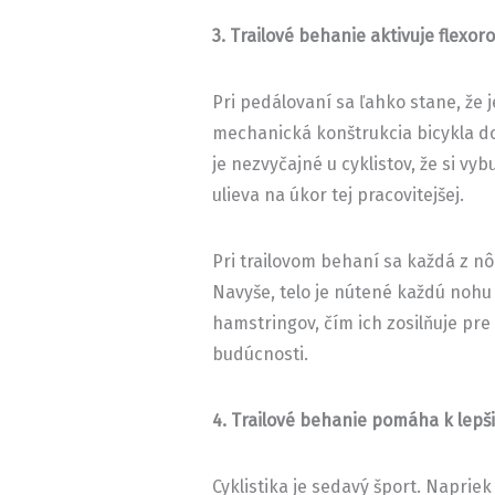
3. Trailové behanie aktivuje flexor
Pri pedálovaní sa ľahko stane, že
mechanická konštrukcia bicykla dov
je nezvyčajné u cyklistov, že si v
ulieva na úkor tej pracovitejšej.
Pri trailovom behaní sa každá z n
Navyše, telo je nútené každú noh
hamstringov, čím ich zosilňuje pre 
budúcnosti.
4. Trailové behanie pomáha k lepš
Cyklistika je sedavý šport. Napriek