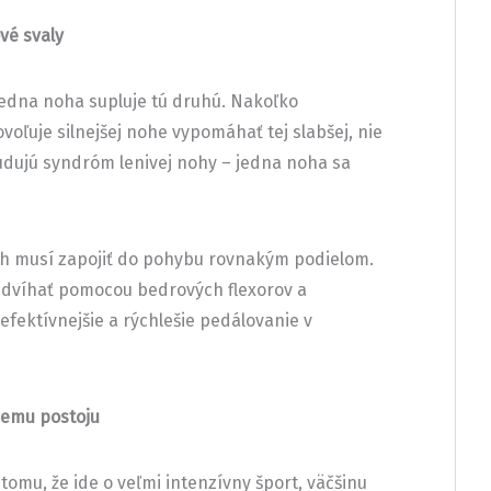
ové svaly
 jedna noha supluje tú druhú. Nakoľko
oľuje silnejšej nohe vypomáhať tej slabšej, nie
ybudujú syndróm lenivej nohy – jedna noha sa
ôh musí zapojiť do pohybu rovnakým podielom.
u dvíhať pomocou bedrových flexorov a
efektívnejšie a rýchlešie pedálovanie v
iemu postoju
 tomu, že ide o veľmi intenzívny šport, väčšinu