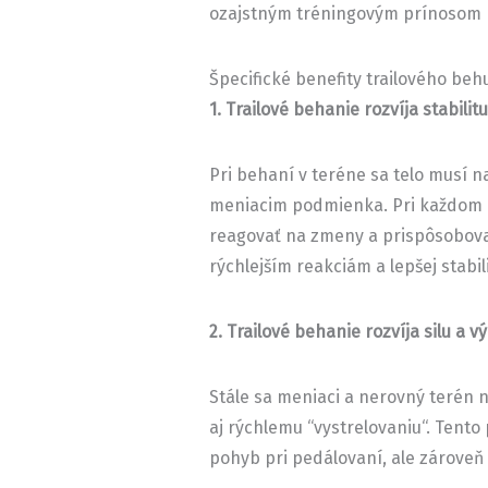
ozajstným tréningovým prínosom 
Špecifické benefity trailového behu
1. Trailové behanie rozvíja stabili
Pri behaní v teréne sa telo musí n
meniacim podmienka. Pri každom k
reagovať na zmeny a prispôsobovať
rýchlejším reakciám a lepšej stabili
2. Trailové behanie rozvíja silu a 
Stále sa meniaci a nerovný terén 
aj rýchlemu “vystrelovaniu“. Tent
pohyb pri pedálovaní, ale zároveň