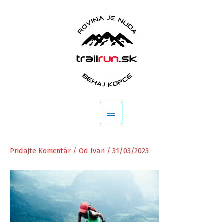
Preskočiť
na
obsah
Hlavné
Menu
Pridajte Komentár
/ Od
Ivan
/
31/03/2023