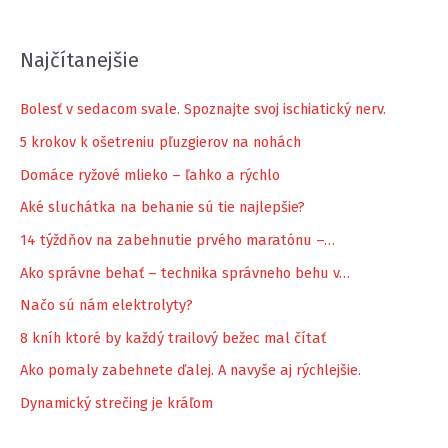
Najčítanejšie
Bolesť v sedacom svale. Spoznajte svoj ischiatický nerv.
5 krokov k ošetreniu pľuzgierov na nohách
Domáce ryžové mlieko – ľahko a rýchlo
Aké sluchátka na behanie sú tie najlepšie?
14 týždňov na zabehnutie prvého maratónu –…
Ako správne behať – technika správneho behu v…
Načo sú nám elektrolyty?
8 kníh ktoré by každý trailový bežec mal čítať
Ako pomaly zabehnete ďalej. A navyše aj rýchlejšie.
Dynamický strečing je kráľom