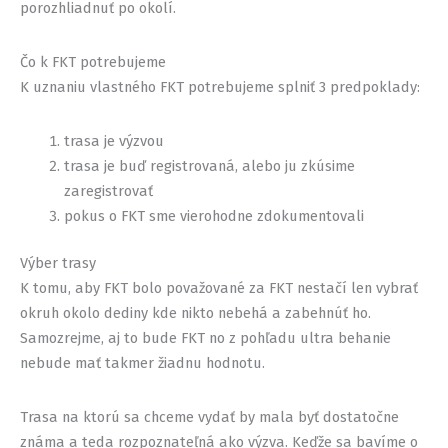
porozhliadnuť po okolí.
Čo k FKT potrebujeme
K uznaniu vlastného FKT potrebujeme splniť 3 predpoklady:
trasa je výzvou
trasa je buď registrovaná, alebo ju zkúsime
zaregistrovať
pokus o FKT sme vierohodne zdokumentovali
Výber trasy
K tomu, aby FKT bolo považované za FKT nestačí len vybrať
okruh okolo dediny kde nikto nebehá a zabehnúť ho.
Samozrejme, aj to bude FKT no z pohľadu ultra behanie
nebude mať takmer žiadnu hodnotu.
Trasa na ktorú sa chceme vydať by mala byť dostatočne
známa a teda rozpoznateľná ako výzva. Keďže sa bavíme o