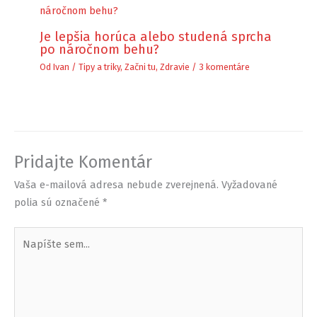
Je lepšia horúca alebo studená sprcha
po náročnom behu?
Od
Ivan
/
Tipy a triky
,
Začni tu
,
Zdravie
/
3 komentáre
Pridajte Komentár
Vaša e-mailová adresa nebude zverejnená.
Vyžadované
polia sú označené
*
Napíšte
sem...