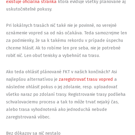
existuje oficiálna stránka
ktorá eviduje všetky plánované aj
uskutočniteľné pokusy.
Pri lokálnych trasách nič také nie je povinné, no verejné
oznámenie vopred sa od nás očakáva. Teda samozrejme len
za podmienky, že sa k takému rekordu v prípade úspechu
chceme hlásiť. Ak to robíme len pre seba, nie je potrebné
robiť nič. Len obuť tenisky a vybehnúť na trasu.
Ako teda ohlásiť plánované FKT v našich končinách? Asi
najlepšou alternatívou je
zaregistrovať trasu vopred
a
následne ohlásiť pokus o jej zdolanie, resp. uploadovať
všetko naraz po zdolaní trasy. Registrovanie trasy podlieha
schvalovaciemu procesu a tak to môže trvať nejaký čas,
alebo trasa vyhodnotená ako jednoduchá nebude
zaregistrovaná vôbec.
Bez dôkazov sa nič nestalo