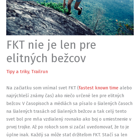
FKT nie je len pre
elitných bežcov
Tipy a triky
,
Trailrun
Na začiatku som vnímal svet FKT (
fastest known time
alebo
najrýchleší známy čas) ako niečo určené len pre elitných
bežcov. V časopisoch a médiách sa písalo o šialených časoch
na šialených trasách od šialených bežcov a tak celý tento
svet bol pre mňa vzdialený rovnako ako boj o umiestnenie v
prvej trojke. Až po rokoch som si začal uvedomovať, že to je
úplne inak. Každý sa môže stať držiteľom FKT. Stačí sa len