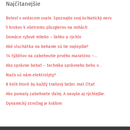
Najčítanejšie
Bolesť v sedacom svale. Spoznajte svoj ischiatický nerv.
5 krokov k ošetreniu pľuzgierov na nohách
Domáce ryžové mlieko – ľahko a rýchlo
Aké sluchátka na behanie sú tie najlepšie?
14 týždňov na zabehnutie prvého maratónu –…
Ako správne behať – technika správneho behu v…
Načo sú nám elektrolyty?
8 kníh ktoré by každý trailový bežec mal čítať
Ako pomaly zabehnete ďalej. A navyše aj rýchlejšie.
Dynamický strečing je kráľom