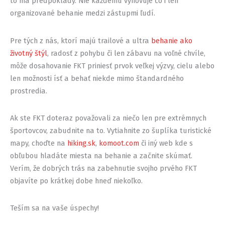
to má predpoklady. Nie každému vyhovuje čo i len
organizované behanie medzi zástupmi ľudí.
Pre tých z nás, ktorí majú trailové a ultra
behanie ako
životný štýl
, radosť z pohybu či len zábavu na voľné chvíle,
môže dosahovanie FKT priniesť prvok veľkej výzvy, cielu alebo
len možnosti ísť a behať niekde mimo štandardného
prostredia.
Ak ste FKT doteraz považovali za niečo len pre extrémnych
športovcov, zabudnite na to. Vytiahnite zo šuplíka turistické
mapy, choďte na
hiking.sk
,
komoot.com
či iný web kde s
obľubou hladáte miesta na behanie a začnite skúmať.
Verím, že dobrých trás na zabehnutie svojho prvého FKT
objavíte po krátkej dobe hneď niekoľko.
Teším sa na vaše úspechy!