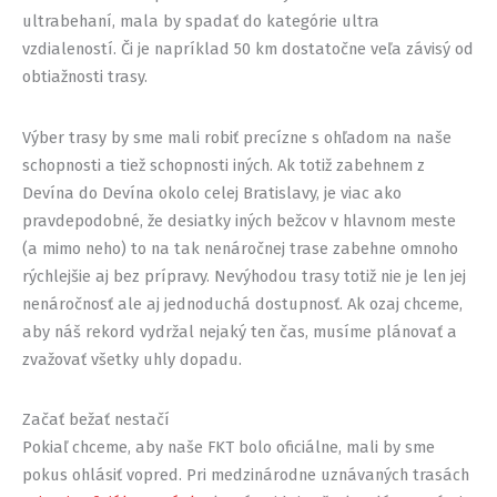
ultrabehaní, mala by spadať do kategórie ultra
vzdialeností. Či je napríklad 50 km dostatočne veľa závisý od
obtiažnosti trasy.
Výber trasy by sme mali robiť precízne s ohľadom na naše
schopnosti a tiež schopnosti iných. Ak totiž zabehnem z
Devína do Devína okolo celej Bratislavy, je viac ako
pravdepodobné, že desiatky iných bežcov v hlavnom meste
(a mimo neho) to na tak nenáročnej trase zabehne omnoho
rýchlejšie aj bez prípravy. Nevýhodou trasy totiž nie je len jej
nenáročnosť ale aj jednoduchá dostupnosť. Ak ozaj chceme,
aby náš rekord vydržal nejaký ten čas, musíme plánovať a
zvažovať všetky uhly dopadu.
Začať bežať nestačí
Pokiaľ chceme, aby naše FKT bolo oficiálne, mali by sme
pokus ohlásiť vopred. Pri medzinárodne uznávaných trasách