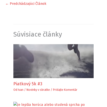
←
Predchádzajúci Článok
Súvisiace články
Piatkový 5k #3
Od
Ivan
/
Novinky v skratke
/
Pridajte Komentár