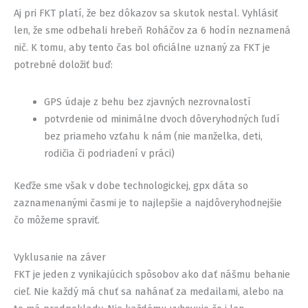
Aj pri FKT platí, že bez dôkazov sa skutok nestal. Vyhlásiť
len, že sme odbehali hrebeň Roháčov za 6 hodín neznamená
nič. K tomu, aby tento čas bol oficiálne uznaný za FKT je
potrebné doložiť buď:
GPS údaje z behu bez zjavných nezrovnalostí
potvrdenie od minimálne dvoch dôveryhodných ľudí
bez priameho vzťahu k nám (nie manželka, deti,
rodičia či podriadení v práci)
Keďže sme však v dobe technologickej, gpx dáta so
zaznamenanými časmi je to najlepšie a najdôveryhodnejšie
čo môžeme spraviť.
Vyklusanie na záver
FKT je jeden z vynikajúcich spôsobov ako dať nášmu behanie
cieľ. Nie každý má chuť sa nahánať za medailami, alebo na