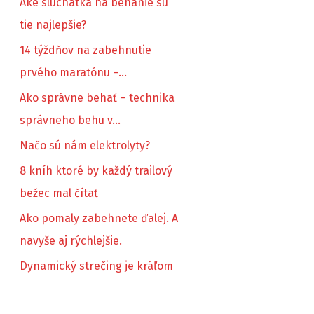
Aké sluchátka na behanie sú
tie najlepšie?
14 týždňov na zabehnutie
prvého maratónu –…
Ako správne behať – technika
správneho behu v…
Načo sú nám elektrolyty?
8 kníh ktoré by každý trailový
bežec mal čítať
Ako pomaly zabehnete ďalej. A
navyše aj rýchlejšie.
Dynamický strečing je kráľom