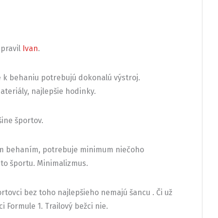
pravil
Ivan
.
 k behaniu potrebujú dokonalú výstroj.
ateriály, najlepšie hodinky.
šine športov.
ovým behaním, potrebuje minimum niečoho
hto športu. Minimalizmus.
rtovci bez toho najlepšieho nemajú šancu . Či už
ci Formule 1. Trailový bežci nie.