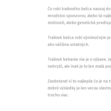
Čo robí trailového bežca naozaj 
množstvo sponzorov, alebo tá najl
možnosti, alebo genetická predispo
Trailové bežca robí výnimočným jeho
ako väčšina ostatných.
Trailové behanie nie je o výbave. 
nebrzdí, ale inak je to len malá p
Zaobstarať si to najlepše čo je na 
dobré výsledky je len vecou vlastn
trochu viac.