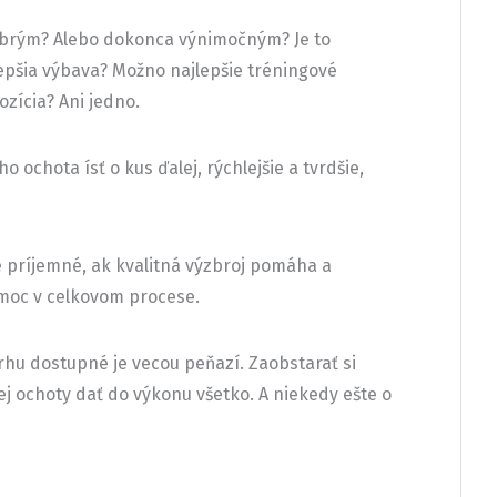
dobrým? Alebo dokonca výnimočným? Je to
epšia výbava? Možno najlepšie tréningové
zícia? Ani jedno.
 ochota ísť o kus ďalej, rýchlejšie a tvrdšie,
Je príjemné, ak kvalitná výzbroj pomáha a
omoc v celkovom procese.
trhu dostupné je vecou peňazí. Zaobstarať si
ej ochoty dať do výkonu všetko. A niekedy ešte o