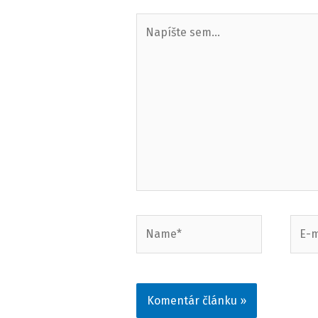
Napíšte
sem...
Name*
E-
mail*