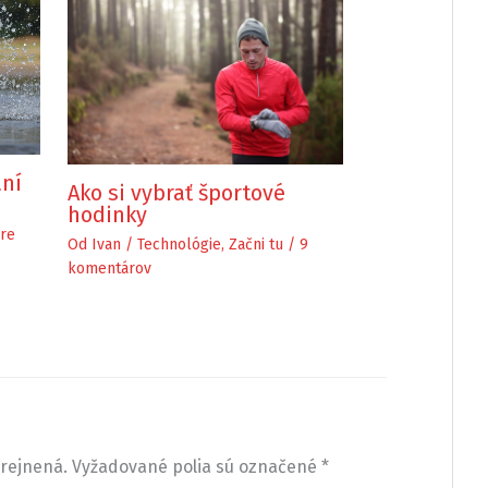
aní
Ako si vybrať športové
hodinky
re
Od
Ivan
/
Technológie
,
Začni tu
/
9
komentárov
rejnená.
Vyžadované polia sú označené
*