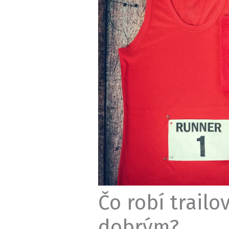
Čo robí trail
dobrým?