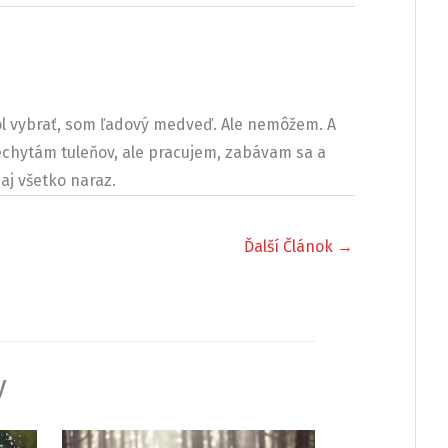
l vybrať, som ľadový medveď. Ale nemôžem. A
chytám tuleňov, ale pracujem, zabávam sa a
aj všetko naraz.
Ďalší Článok
→
y