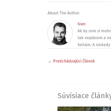
About The Author
Ivan
Ak by som si moho
tak neplávem a ne
behám. A niekedy 
←
Predchádzajúci Článok
Súvisiace článk