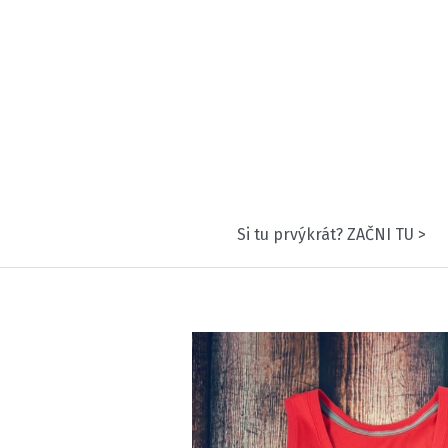
Preskočiť
na
obsah
Si tu prvýkrát? ZAČNI TU >