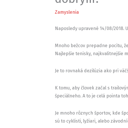
Zamyslenia
Naposledy upravené 14/08/2018. U
Mnoho bežcov prepadne pocitu, že
Najlepšie tenisky, najkvalitnejšie m
Je to rovnaká dezilúzia ako pri väč
K tomu, aby človek začal s trail
špeciálneho. A to je celá pointa to
Je mnoho rôznych športov, kde špo
sú to cyklisti, lyžiari, alebo závodní