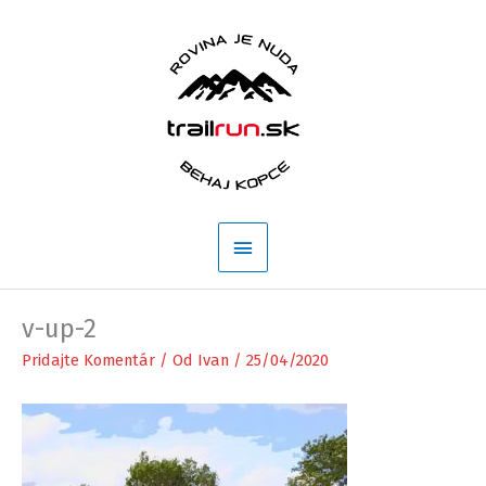
Preskočiť
na
obsah
Hlavné
Menu
v-up-2
Pridajte Komentár
/ Od
Ivan
/
25/04/2020