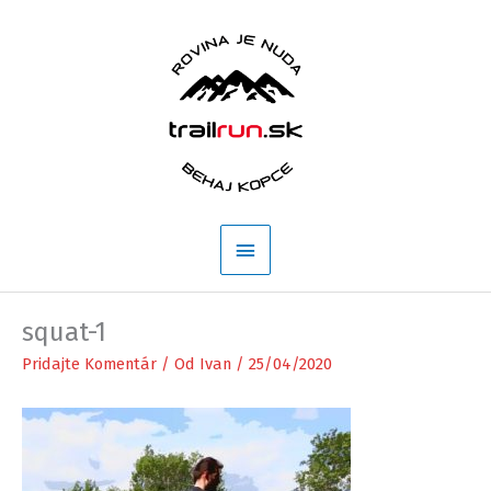
Preskočiť
na
obsah
Hlavné
Menu
squat-1
Pridajte Komentár
/ Od
Ivan
/
25/04/2020