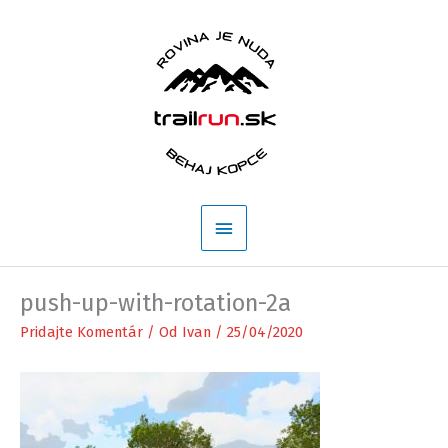
Preskočiť
na
obsah
Hlavné
Menu
push-up-with-rotation-2a
Pridajte Komentár
/ Od
Ivan
/
25/04/2020