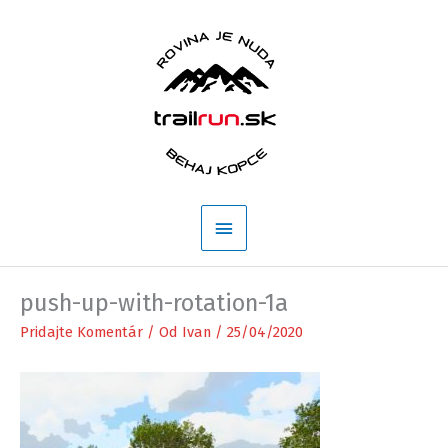
Preskočiť
na
obsah
Hlavné
Menu
push-up-with-rotation-1a
Pridajte Komentár
/ Od
Ivan
/
25/04/2020