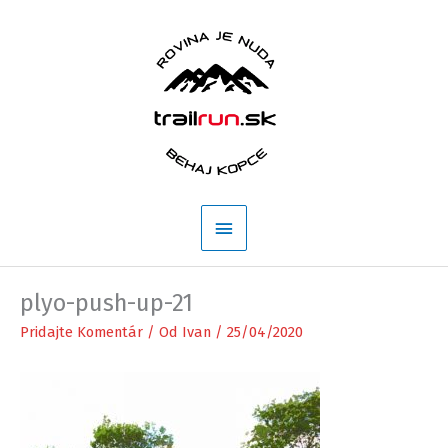
Preskočiť
na
obsah
Hlavné
Menu
plyo-push-up-21
Pridajte Komentár
/ Od
Ivan
/
25/04/2020