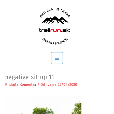
Preskočiť
na
obsah
Hlavné
Menu
negative-sit-up-11
Pridajte Komentár
/ Od
Ivan
/
25/04/2020