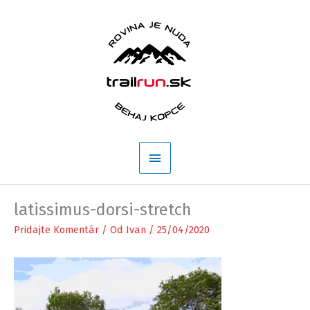
Preskočiť
na
obsah
Hlavné
Menu
latissimus-dorsi-stretch
Pridajte Komentár
/ Od
Ivan
/
25/04/2020