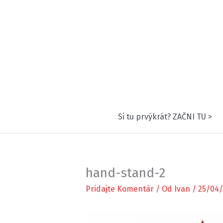
Preskočiť
na
obsah
Si tu prvýkrát? ZAČNI TU >
hand-stand-2
Pridajte Komentár
/ Od
Ivan
/
25/04/