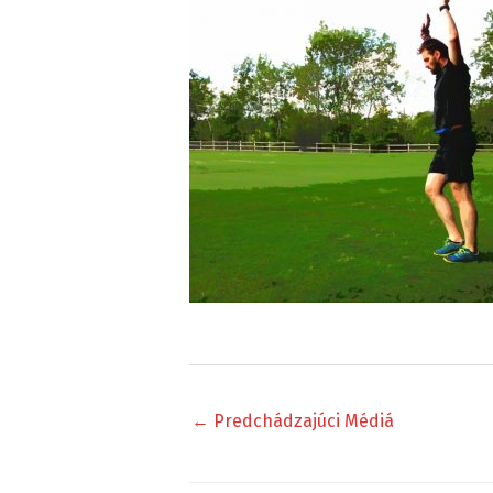
←
Predchádzajúci Médiá