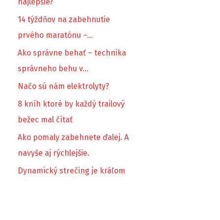
najlepšie?
14 týždňov na zabehnutie
prvého maratónu –…
Ako správne behať – technika
správneho behu v…
Načo sú nám elektrolyty?
8 kníh ktoré by každý trailový
bežec mal čítať
Ako pomaly zabehnete ďalej. A
navyše aj rýchlejšie.
Dynamický strečing je kráľom