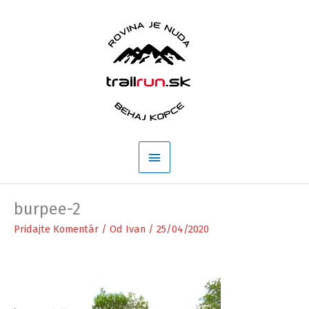
Preskočiť
na
obsah
Hlavné
Menu
burpee-2
Pridajte Komentár
/ Od
Ivan
/
25/04/2020