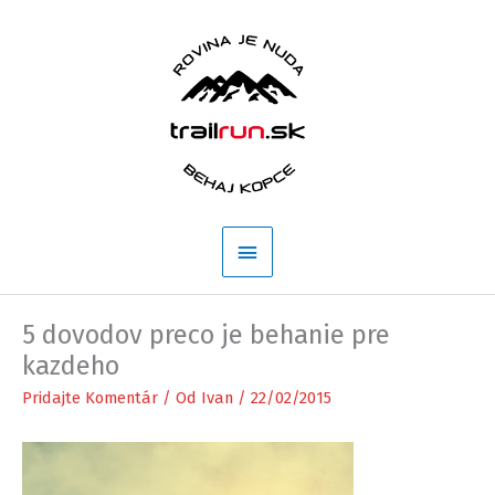
Preskočiť
na
obsah
Hlavné
Menu
5 dovodov preco je behanie pre
kazdeho
Pridajte Komentár
/ Od
Ivan
/
22/02/2015