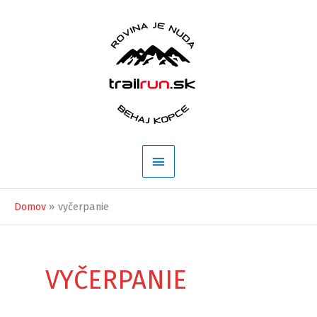
Preskočiť
na
obsah
Hlavné
Menu
Domov
vyčerpanie
VYČERPANIE