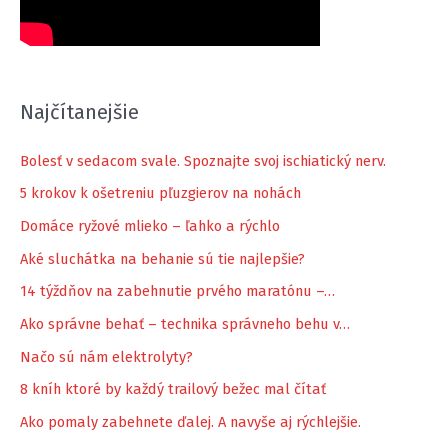
Najčítanejšie
Bolesť v sedacom svale. Spoznajte svoj ischiatický nerv.
5 krokov k ošetreniu pľuzgierov na nohách
Domáce ryžové mlieko – ľahko a rýchlo
Aké sluchátka na behanie sú tie najlepšie?
14 týždňov na zabehnutie prvého maratónu –…
Ako správne behať – technika správneho behu v…
Načo sú nám elektrolyty?
8 kníh ktoré by každý trailový bežec mal čítať
Ako pomaly zabehnete ďalej. A navyše aj rýchlejšie.