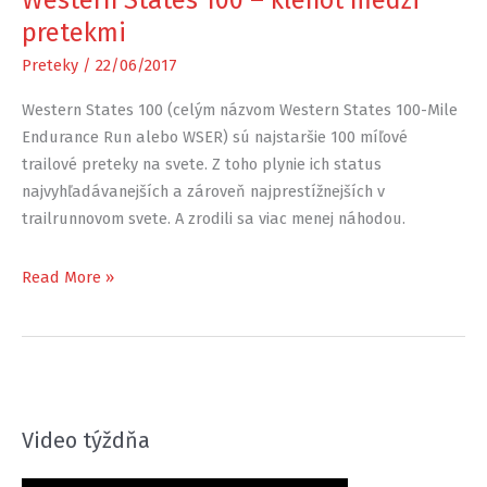
Western States 100 – klenot medzi
pretekmi
Preteky
/
22/06/2017
Western States 100 (celým názvom Western States 100-Mile
Endurance Run alebo WSER) sú najstaršie 100 míľové
trailové preteky na svete. Z toho plynie ich status
najvyhľadávanejších a zároveň najprestížnejších v
trailrunnovom svete. A zrodili sa viac menej náhodou.
Western
Read More »
States
100
–
klenot
medzi
Video týždňa
pretekmi