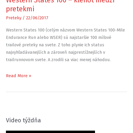
Western States 100 – klenot medzi
pretekmi
Preteky
/
22/06/2017
Western States 100 (celým názvom Western States 100-Mile
Endurance Run alebo WSER) sú najstaršie 100 míľové
trailové preteky na svete. Z toho plynie ich status
najvyhľadávanejších a zároveň najprestížnejších v
trailrunnovom svete. A zrodili sa viac menej náhodou.
Western
Read More »
States
100
–
klenot
medzi
Video týždňa
pretekmi