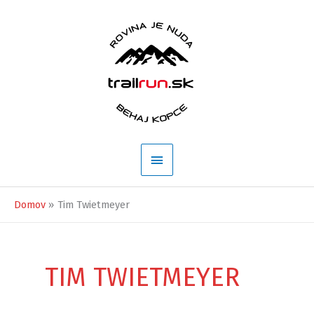
Preskočiť
na
obsah
Hlavné
Menu
Domov
Tim Twietmeyer
TIM TWIETMEYER