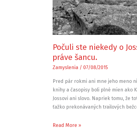
Počuli ste niekedy o Jos
práve šancu.
Zamyslenia
/
07/08/2015
Pred pár rokmi ani mne jeho meno nič
knihy a časopisy boli plné mien ako Ki
Jossovi ani slovo. Napriek tomu, že t
ťažko prekonávaných trailových bežco
Počuli
Read More »
ste