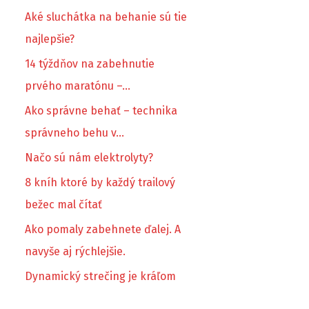
Aké sluchátka na behanie sú tie
najlepšie?
14 týždňov na zabehnutie
prvého maratónu –…
Ako správne behať – technika
správneho behu v…
Načo sú nám elektrolyty?
8 kníh ktoré by každý trailový
bežec mal čítať
Ako pomaly zabehnete ďalej. A
navyše aj rýchlejšie.
Dynamický strečing je kráľom