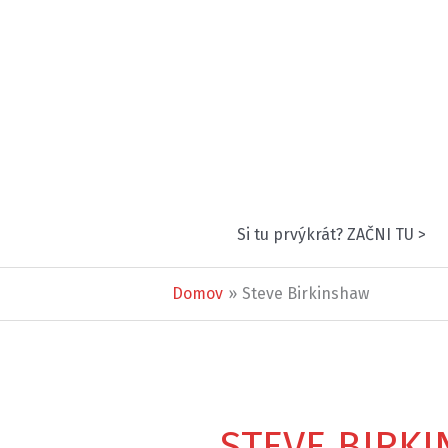
Preskočiť
na
obsah
Si tu prvýkrát? ZAČNI TU >
Domov
Steve Birkinshaw
STEVE BIRK