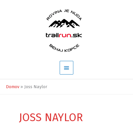
Preskočiť
na
obsah
Hlavné
Menu
Domov
Joss Naylor
JOSS NAYLOR