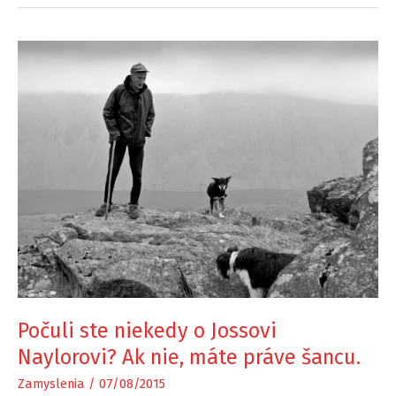
Počuli ste niekedy o Jossovi
Naylorovi? Ak nie, máte práve šancu.
Zamyslenia
/
07/08/2015