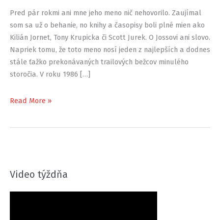
Pred pár rokmi ani mne jeho meno nič nehovorilo. Zaujímal
som sa už o behanie, no knihy a časopisy boli plné mien ako
Kilián Jornet, Tony Krupicka či Scott Jurek. O Jossovi ani slovo.
Napriek tomu, že toto meno nosí jeden z najlepších a dodnes
stále ťažko prekonávaných trailových bežcov minulého
storočia. V roku 1986 […]
Počuli
Read More »
ste
niekedy
o
Jossovi
Naylorovi?
Video týždňa
Ak
nie,
máte
práve