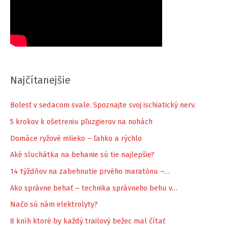
šancu.
Najčítanejšie
Bolesť v sedacom svale. Spoznajte svoj ischiatický nerv.
5 krokov k ošetreniu pľuzgierov na nohách
Domáce ryžové mlieko – ľahko a rýchlo
Aké sluchátka na behanie sú tie najlepšie?
14 týždňov na zabehnutie prvého maratónu –…
Ako správne behať – technika správneho behu v…
Načo sú nám elektrolyty?
8 kníh ktoré by každý trailový bežec mal čítať