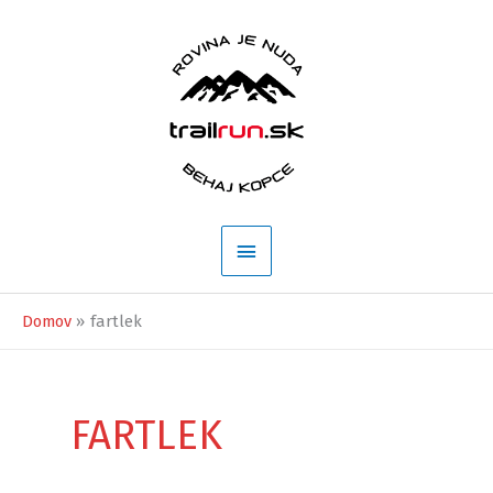
Preskočiť
na
obsah
Hlavné
Menu
Domov
fartlek
FARTLEK