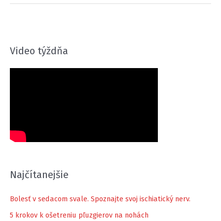
tréning
na
vytvorenie
a
Video týždňa
udržanie
vytrvalosti
Najčítanejšie
Bolesť v sedacom svale. Spoznajte svoj ischiatický nerv.
5 krokov k ošetreniu pľuzgierov na nohách