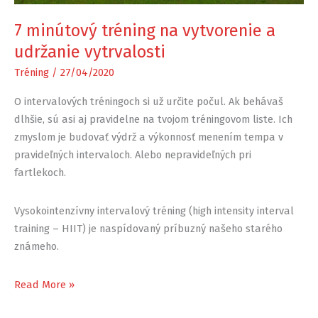
7 minútový tréning na vytvorenie a
udržanie vytrvalosti
Tréning
/
27/04/2020
O intervalových tréningoch si už určite počul. Ak behávaš
dlhšie, sú asi aj pravidelne na tvojom tréningovom liste. Ich
zmyslom je budovať výdrž a výkonnosť menením tempa v
pravideľných intervaloch. Alebo nepravideľných pri
fartlekoch.
Vysokointenzívny intervalový tréning (high intensity interval
training – HIIT) je naspídovaný príbuzný našeho starého
známeho.
7
Read More »
minútový