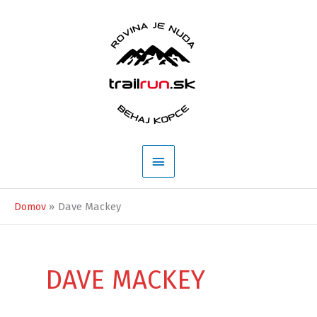
Preskočiť
na
obsah
Hlavné
Menu
Domov
Dave Mackey
DAVE MACKEY