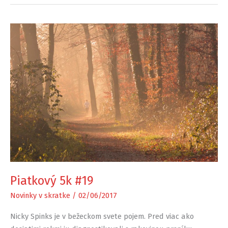
Piatkový 5k #19
Novinky v skratke
/
02/06/2017
Nicky Spinks je v bežeckom svete pojem. Pred viac ako