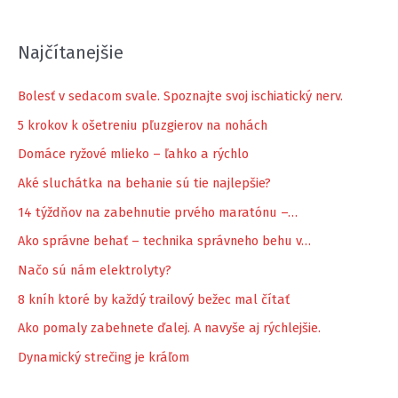
Najčítanejšie
Bolesť v sedacom svale. Spoznajte svoj ischiatický nerv.
5 krokov k ošetreniu pľuzgierov na nohách
Domáce ryžové mlieko – ľahko a rýchlo
Aké sluchátka na behanie sú tie najlepšie?
14 týždňov na zabehnutie prvého maratónu –…
Ako správne behať – technika správneho behu v…
Načo sú nám elektrolyty?
8 kníh ktoré by každý trailový bežec mal čítať
Ako pomaly zabehnete ďalej. A navyše aj rýchlejšie.
Dynamický strečing je kráľom