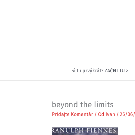
Preskočiť
na
obsah
Si tu prvýkrát? ZAČNI TU >
beyond the limits
Pridajte Komentár
/ Od
Ivan
/
26/06/