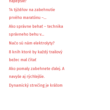
najlepšie?
14 týždňov na zabehnutie
prvého maratónu –…
Ako správne behať – technika
správneho behu v…
Načo sú nám elektrolyty?
8 kníh ktoré by každý trailový
bežec mal čítať
Ako pomaly zabehnete ďalej. A
navyše aj rýchlejšie.
Dynamický strečing je kráľom