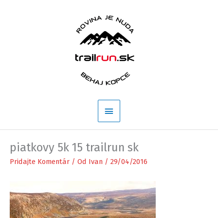
Preskočiť
na
obsah
Hlavné
Menu
piatkovy 5k 15 trailrun sk
Pridajte Komentár
/ Od
Ivan
/
29/04/2016