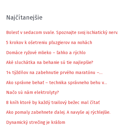
Najčítanejšie
Bolesť v sedacom svale. Spoznajte svoj ischiatický nerv.
5 krokov k ošetreniu pľuzgierov na nohách
Domáce ryžové mlieko – ľahko a rýchlo
Aké sluchátka na behanie sú tie najlepšie?
14 týždňov na zabehnutie prvého maratónu –…
Ako správne behať – technika správneho behu v…
Načo sú nám elektrolyty?
8 kníh ktoré by každý trailový bežec mal čítať
Ako pomaly zabehnete ďalej. A navyše aj rýchlejšie.
Dynamický strečing je kráľom