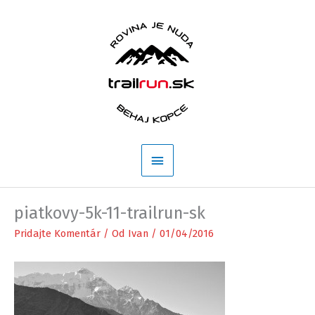
Preskočiť
na
obsah
Hlavné
Menu
piatkovy-5k-11-trailrun-sk
Pridajte Komentár
/ Od
Ivan
/
01/04/2016