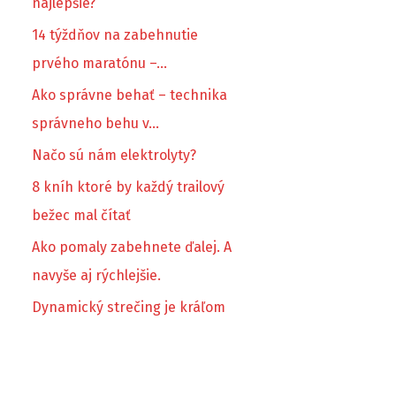
najlepšie?
14 týždňov na zabehnutie
prvého maratónu –…
Ako správne behať – technika
správneho behu v…
Načo sú nám elektrolyty?
8 kníh ktoré by každý trailový
bežec mal čítať
Ako pomaly zabehnete ďalej. A
navyše aj rýchlejšie.
Dynamický strečing je kráľom