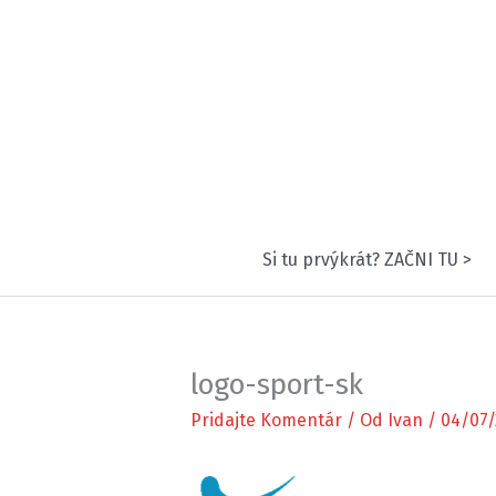
Preskočiť
na
obsah
Si tu prvýkrát? ZAČNI TU >
logo-sport-sk
Pridajte Komentár
/ Od
Ivan
/
04/07/