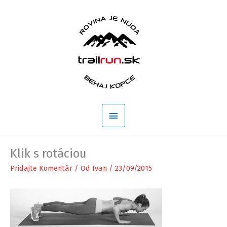
Preskočiť
na
obsah
Hlavné
Menu
Klik s rotáciou
Pridajte Komentár
/ Od
Ivan
/
23/09/2015