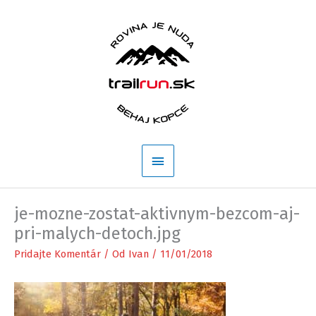
Preskočiť
na
obsah
Hlavné
Menu
je-mozne-zostat-aktivnym-bezcom-aj-
pri-malych-detoch.jpg
Pridajte Komentár
/ Od
Ivan
/
11/01/2018