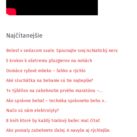
Najčítanejšie
Bolesť v sedacom svale. Spoznajte svoj ischiatický nerv.
5 krokov k ošetreniu pľuzgierov na nohách
Domáce ryžové mlieko – ľahko a rýchlo
Aké sluchátka na behanie sú tie najlepšie?
14 týždňov na zabehnutie prvého maratónu –…
Ako správne behať – technika správneho behu v…
Načo sú nám elektrolyty?
8 kníh ktoré by každý trailový bežec mal čítať
Ako pomaly zabehnete ďalej. A navyše aj rýchlejšie.