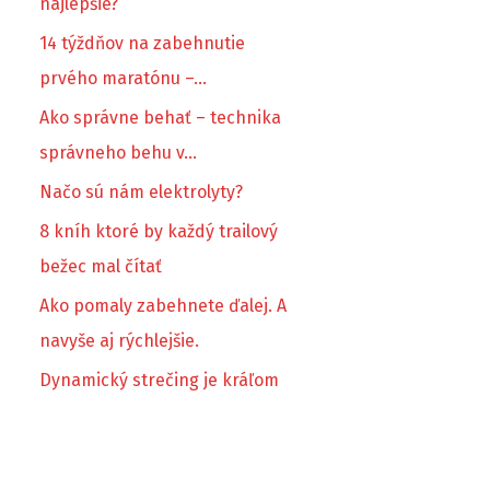
najlepšie?
14 týždňov na zabehnutie
prvého maratónu –…
Ako správne behať – technika
správneho behu v…
Načo sú nám elektrolyty?
8 kníh ktoré by každý trailový
bežec mal čítať
Ako pomaly zabehnete ďalej. A
navyše aj rýchlejšie.
Dynamický strečing je kráľom