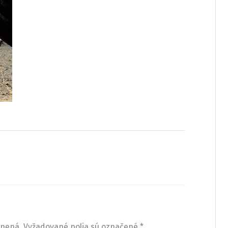
jnená.
Vyžadované polia sú označené
*