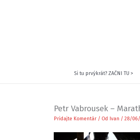
Preskočiť
na
obsah
Si tu prvýkrát? ZAČNI TU >
Petr Vabrousek – Marat
Pridajte Komentár
/ Od
Ivan
/
28/06/