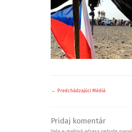
←
Predchádzajúci Médiá
Pridaj komentár
Vaša e-mailová adresa nebude zvere