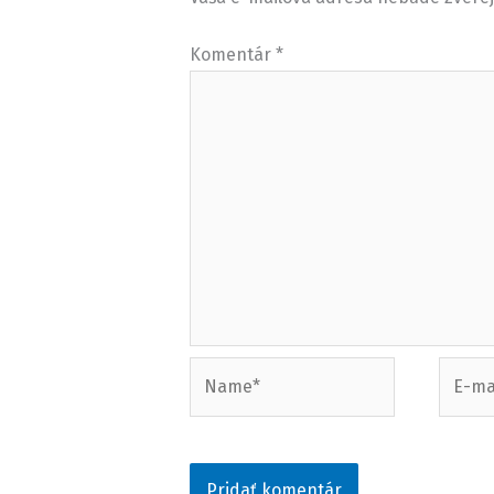
Komentár
*
Name*
E-
mail*