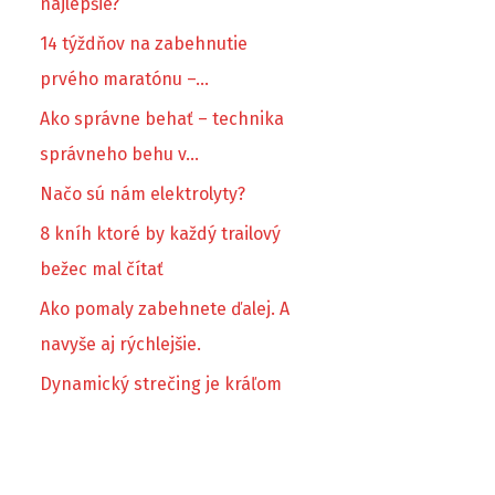
najlepšie?
14 týždňov na zabehnutie
prvého maratónu –…
Ako správne behať – technika
správneho behu v…
Načo sú nám elektrolyty?
8 kníh ktoré by každý trailový
bežec mal čítať
Ako pomaly zabehnete ďalej. A
navyše aj rýchlejšie.
Dynamický strečing je kráľom