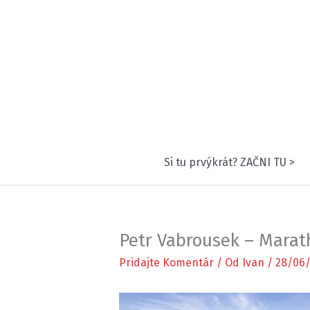
Preskočiť
na
obsah
Si tu prvýkrát? ZAČNI TU >
Petr Vabrousek – Marat
Pridajte Komentár
/ Od
Ivan
/
28/06/