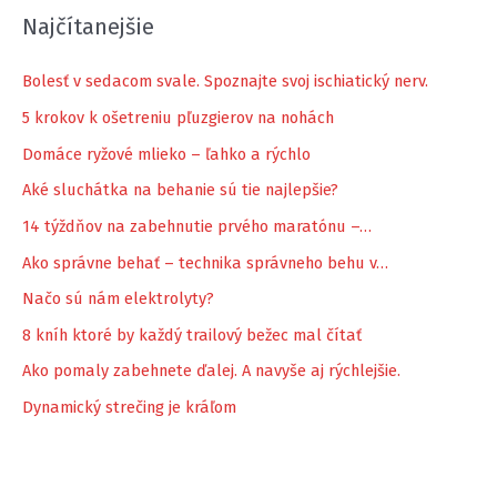
Najčítanejšie
Bolesť v sedacom svale. Spoznajte svoj ischiatický nerv.
5 krokov k ošetreniu pľuzgierov na nohách
Domáce ryžové mlieko – ľahko a rýchlo
Aké sluchátka na behanie sú tie najlepšie?
14 týždňov na zabehnutie prvého maratónu –…
Ako správne behať – technika správneho behu v…
Načo sú nám elektrolyty?
8 kníh ktoré by každý trailový bežec mal čítať
Ako pomaly zabehnete ďalej. A navyše aj rýchlejšie.
Dynamický strečing je kráľom