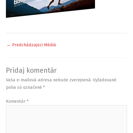
←
Predchádzajúci Médiá
Pridaj komentár
Vaša e-mailová adresa nebude zverejnená.
Vyžadované
polia sú označené
*
Komentár
*