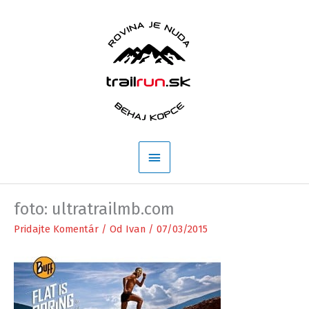
Preskočiť
na
obsah
Hlavné
Menu
foto: ultratrailmb.com
Pridajte Komentár
/ Od
Ivan
/
07/03/2015