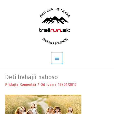
Preskočiť
na
obsah
Hlavné
Menu
Deti behajú naboso
Pridajte Komentár
/ Od
Ivan
/
18/01/2015