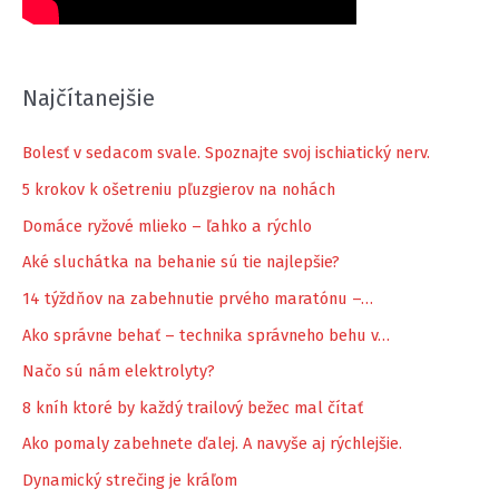
Najčítanejšie
Bolesť v sedacom svale. Spoznajte svoj ischiatický nerv.
5 krokov k ošetreniu pľuzgierov na nohách
Domáce ryžové mlieko – ľahko a rýchlo
Aké sluchátka na behanie sú tie najlepšie?
14 týždňov na zabehnutie prvého maratónu –…
Ako správne behať – technika správneho behu v…
Načo sú nám elektrolyty?
8 kníh ktoré by každý trailový bežec mal čítať
Ako pomaly zabehnete ďalej. A navyše aj rýchlejšie.
Dynamický strečing je kráľom