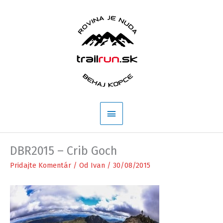
Preskočiť
na
obsah
Hlavné
Menu
DBR2015 – Crib Goch
Pridajte Komentár
/ Od
Ivan
/
30/08/2015