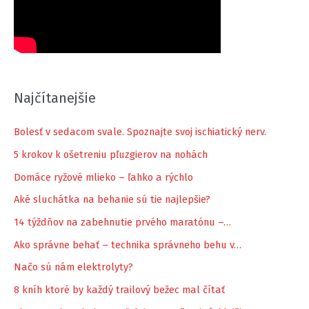
Najčítanejšie
Bolesť v sedacom svale. Spoznajte svoj ischiatický nerv.
5 krokov k ošetreniu pľuzgierov na nohách
Domáce ryžové mlieko – ľahko a rýchlo
Aké sluchátka na behanie sú tie najlepšie?
14 týždňov na zabehnutie prvého maratónu –…
Ako správne behať – technika správneho behu v…
Načo sú nám elektrolyty?
8 kníh ktoré by každý trailový bežec mal čítať