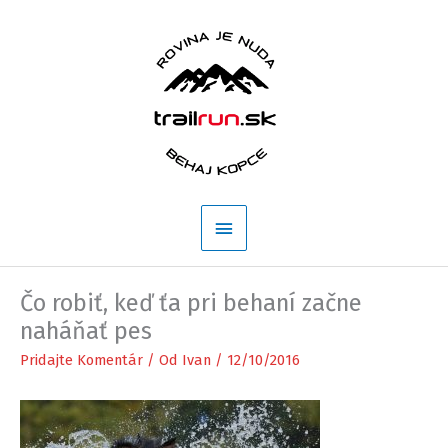
Preskočiť
na
obsah
Hlavné
Menu
Čo robiť, keď ťa pri behaní začne
naháňať pes
Pridajte Komentár
/ Od
Ivan
/
12/10/2016