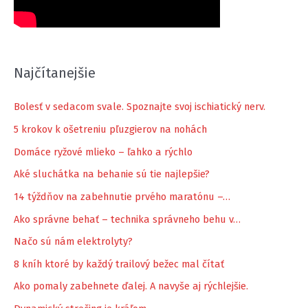
Najčítanejšie
Bolesť v sedacom svale. Spoznajte svoj ischiatický nerv.
5 krokov k ošetreniu pľuzgierov na nohách
Domáce ryžové mlieko – ľahko a rýchlo
Aké sluchátka na behanie sú tie najlepšie?
14 týždňov na zabehnutie prvého maratónu –…
Ako správne behať – technika správneho behu v…
Načo sú nám elektrolyty?
8 kníh ktoré by každý trailový bežec mal čítať
Ako pomaly zabehnete ďalej. A navyše aj rýchlejšie.