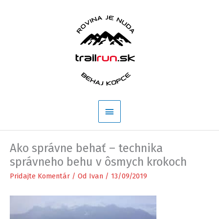
Preskočiť
na
obsah
Hlavné
Menu
Ako správne behať – technika
správneho behu v ôsmych krokoch
Pridajte Komentár
/ Od
Ivan
/
13/09/2019