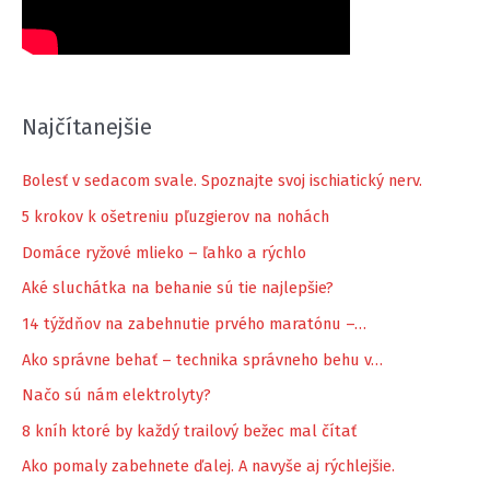
Najčítanejšie
Bolesť v sedacom svale. Spoznajte svoj ischiatický nerv.
5 krokov k ošetreniu pľuzgierov na nohách
Domáce ryžové mlieko – ľahko a rýchlo
Aké sluchátka na behanie sú tie najlepšie?
14 týždňov na zabehnutie prvého maratónu –…
Ako správne behať – technika správneho behu v…
Načo sú nám elektrolyty?
8 kníh ktoré by každý trailový bežec mal čítať
Ako pomaly zabehnete ďalej. A navyše aj rýchlejšie.