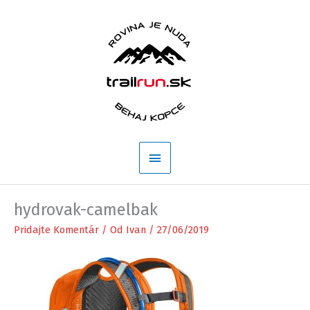
Preskočiť
na
obsah
Hlavné
Menu
hydrovak-camelbak
Pridajte Komentár
/ Od
Ivan
/
27/06/2019