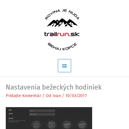
Preskočiť
na
obsah
Hlavné
Menu
Nastavenia bežeckých hodiniek
Pridajte Komentár
/ Od
Ivan
/
10/03/2017