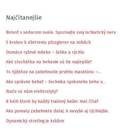
Najčítanejšie
Bolesť v sedacom svale. Spoznajte svoj ischiatický nerv.
5 krokov k ošetreniu pľuzgierov na nohách
Domáce ryžové mlieko – ľahko a rýchlo
Aké sluchátka na behanie sú tie najlepšie?
14 týždňov na zabehnutie prvého maratónu –…
Ako správne behať – technika správneho behu v…
Načo sú nám elektrolyty?
8 kníh ktoré by každý trailový bežec mal čítať
Ako pomaly zabehnete ďalej. A navyše aj rýchlejšie.
Dynamický strečing je kráľom