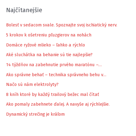
Najčítanejšie
Bolesť v sedacom svale. Spoznajte svoj ischiatický nerv.
5 krokov k ošetreniu pľuzgierov na nohách
Domáce ryžové mlieko – ľahko a rýchlo
Aké sluchátka na behanie sú tie najlepšie?
14 týždňov na zabehnutie prvého maratónu –…
Ako správne behať – technika správneho behu v…
Načo sú nám elektrolyty?
8 kníh ktoré by každý trailový bežec mal čítať
Ako pomaly zabehnete ďalej. A navyše aj rýchlejšie.
Dynamický strečing je kráľom