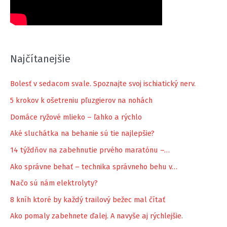
Najčítanejšie
Bolesť v sedacom svale. Spoznajte svoj ischiatický nerv.
5 krokov k ošetreniu pľuzgierov na nohách
Domáce ryžové mlieko – ľahko a rýchlo
Aké sluchátka na behanie sú tie najlepšie?
14 týždňov na zabehnutie prvého maratónu –…
Ako správne behať – technika správneho behu v…
Načo sú nám elektrolyty?
8 kníh ktoré by každý trailový bežec mal čítať
Ako pomaly zabehnete ďalej. A navyše aj rýchlejšie.