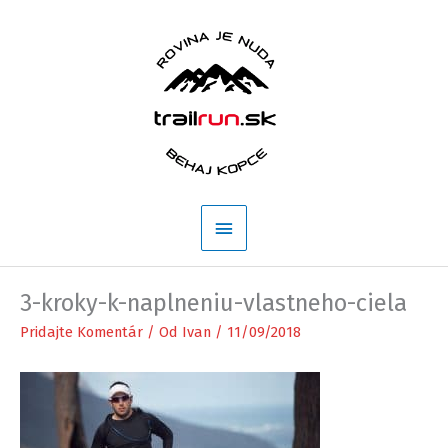
Preskočiť
na
obsah
Hlavné
Menu
3-kroky-k-naplneniu-vlastneho-ciela
Pridajte Komentár
/ Od
Ivan
/
11/09/2018