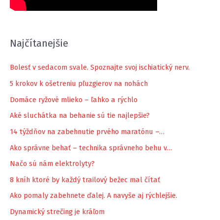
Najčítanejšie
Bolesť v sedacom svale. Spoznajte svoj ischiatický nerv.
5 krokov k ošetreniu pľuzgierov na nohách
Domáce ryžové mlieko – ľahko a rýchlo
Aké sluchátka na behanie sú tie najlepšie?
14 týždňov na zabehnutie prvého maratónu –…
Ako správne behať – technika správneho behu v…
Načo sú nám elektrolyty?
8 kníh ktoré by každý trailový bežec mal čítať
Ako pomaly zabehnete ďalej. A navyše aj rýchlejšie.
Dynamický strečing je kráľom