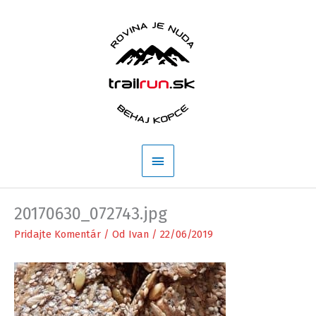
Preskočiť
na
obsah
Hlavné
Menu
20170630_072743.jpg
Pridajte Komentár
/ Od
Ivan
/
22/06/2019