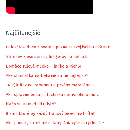
Najčítanejšie
Bolesť v sedacom svale. Spoznajte svoj ischiatický nerv.
5 krokov k ošetreniu pľuzgierov na nohách
Domáce ryžové mlieko – ľahko a rýchlo
Aké sluchátka na behanie sú tie najlepšie?
14 týždňov na zabehnutie prvého maratónu –…
Ako správne behať – technika správneho behu v…
Načo sú nám elektrolyty?
8 kníh ktoré by každý trailový bežec mal čítať
Ako pomaly zabehnete ďalej. A navyše aj rýchlejšie.