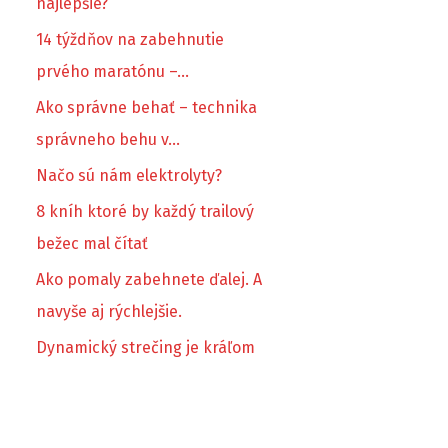
najlepšie?
14 týždňov na zabehnutie
prvého maratónu –…
Ako správne behať – technika
správneho behu v…
Načo sú nám elektrolyty?
8 kníh ktoré by každý trailový
bežec mal čítať
Ako pomaly zabehnete ďalej. A
navyše aj rýchlejšie.
Dynamický strečing je kráľom