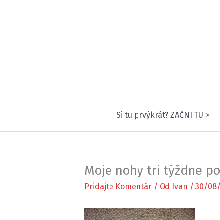
Preskočiť
na
obsah
Si tu prvýkrát? ZAČNI TU >
Moje nohy tri týždne p
Pridajte Komentár
/ Od
Ivan
/
30/08/