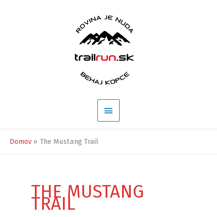
Preskočiť
na
obsah
Hlavné
Menu
Domov
The Mustang Trail
THE MUSTANG
TRAIL