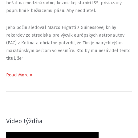
bežal na medzinárodnej kozmickej stanici ISS, priviazaný
popruhmi k bežiacemu pásu. Aby neodletel.
Jeho počin sledoval Marco Frigatti z Guinessovej knihy
rekordov zo strediska pre výcvik európskych astronautov
(EAC) z Kolína a oficiálne potvrdil, že Tim je najrýchlejším
maratónskym bežcom vo vesmíre. Kto by mu nezávidel tento
titul, že?
Piatkový
Read More »
5k
#15
Video týždňa