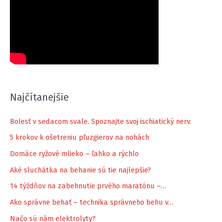
Najčítanejšie
Bolesť v sedacom svale. Spoznajte svoj ischiatický nerv.
5 krokov k ošetreniu pľuzgierov na nohách
Domáce ryžové mlieko – ľahko a rýchlo
Aké sluchátka na behanie sú tie najlepšie?
14 týždňov na zabehnutie prvého maratónu –…
Ako správne behať – technika správneho behu v…
Načo sú nám elektrolyty?