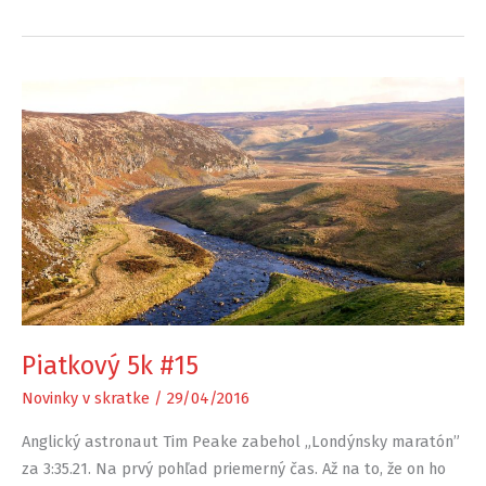
Piatkový 5k #15
Novinky v skratke
/
29/04/2016
Anglický astronaut Tim Peake zabehol „Londýnsky maratón”
za 3:35.21. Na prvý pohľad priemerný čas. Až na to, že on ho