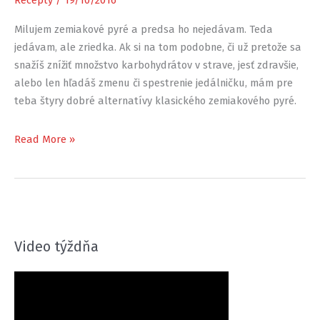
Recepty
/
19/10/2016
Milujem zemiakové pyré a predsa ho nejedávam. Teda
jedávam, ale zriedka. Ak si na tom podobne, či už pretože sa
snažíš znížiť množstvo karbohydrátov v strave, jesť zdravšie,
alebo len hľadáš zmenu či spestrenie jedálničku, mám pre
teba štyry dobré alternatívy klasického zemiakového pyré.
4
Read More »
zdravšie
alternatívy
ku
klasickému
zemiakovému
Video týždňa
pyré