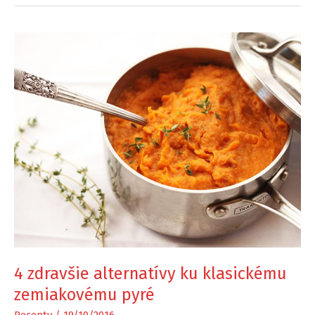
4 zdravšie alternatívy ku klasickému
zemiakovému pyré