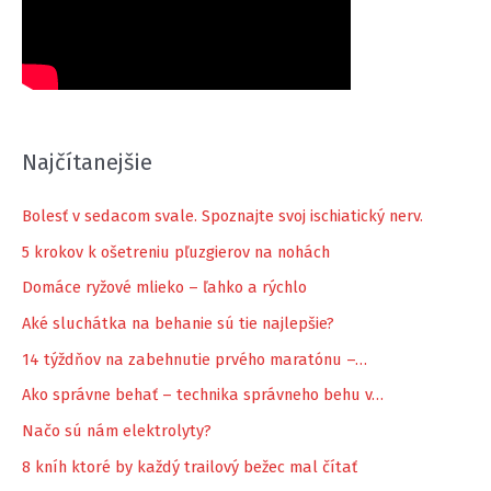
Najčítanejšie
Bolesť v sedacom svale. Spoznajte svoj ischiatický nerv.
5 krokov k ošetreniu pľuzgierov na nohách
Domáce ryžové mlieko – ľahko a rýchlo
Aké sluchátka na behanie sú tie najlepšie?
14 týždňov na zabehnutie prvého maratónu –…
Ako správne behať – technika správneho behu v…
Načo sú nám elektrolyty?
8 kníh ktoré by každý trailový bežec mal čítať