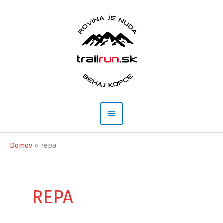
Preskočiť
na
obsah
Hlavné
Menu
Domov
repa
REPA