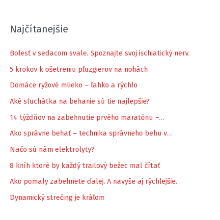
Najčítanejšie
Bolesť v sedacom svale. Spoznajte svoj ischiatický nerv.
5 krokov k ošetreniu pľuzgierov na nohách
Domáce ryžové mlieko – ľahko a rýchlo
Aké sluchátka na behanie sú tie najlepšie?
14 týždňov na zabehnutie prvého maratónu –…
Ako správne behať – technika správneho behu v…
Načo sú nám elektrolyty?
8 kníh ktoré by každý trailový bežec mal čítať
Ako pomaly zabehnete ďalej. A navyše aj rýchlejšie.
Dynamický strečing je kráľom