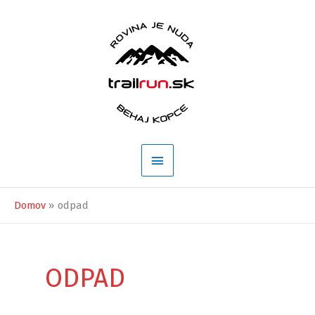
Preskočiť
na
obsah
Hlavné
Menu
Domov
odpad
ODPAD